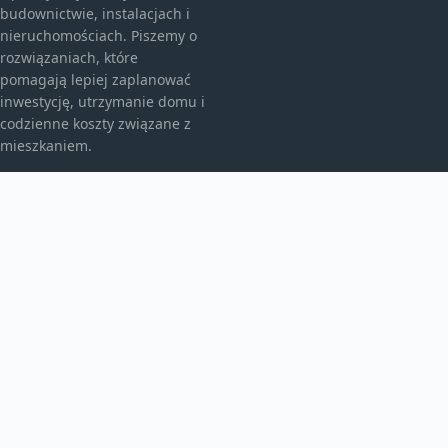
budownictwie, instalacjach i
nieruchomościach. Piszemy o
rozwiązaniach, które
pomagają lepiej zaplanować
inwestycję, utrzymanie domu i
codzienne koszty związane z
mieszkaniem.
KATEGORIE
Bez kategorii
budownictwo
Inne
TEMATY
Instalacje
Najem