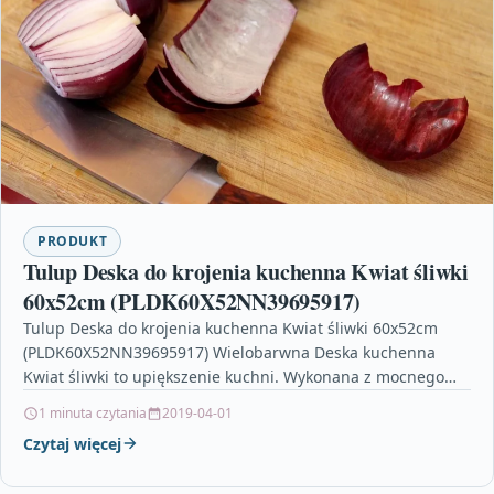
PRODUKT
Tulup Deska do krojenia kuchenna Kwiat śliwki
60x52cm (PLDK60X52NN39695917)
Tulup Deska do krojenia kuchenna Kwiat śliwki 60x52cm
(PLDK60X52NN39695917) Wielobarwna Deska kuchenna
Kwiat śliwki to upiększenie kuchni. Wykonana z mocnego
materiału stanowi dogodny i…
1 minuta czytania
2019-04-01
Czytaj więcej