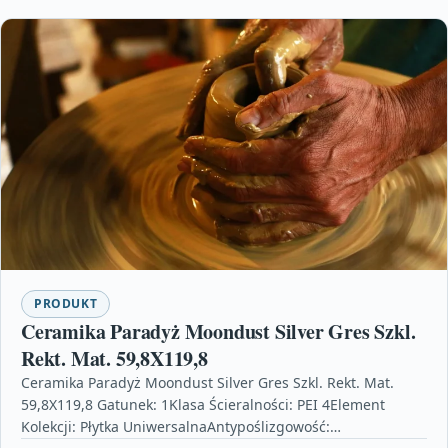
PRODUKT
Ceramika Paradyż Moondust Silver Gres Szkl.
Rekt. Mat. 59,8X119,8
Ceramika Paradyż Moondust Silver Gres Szkl. Rekt. Mat.
59,8X119,8 Gatunek: 1Klasa Ścieralności: PEI 4Element
Kolekcji: Płytka UniwersalnaAntypoślizgowość: