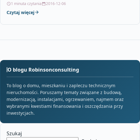
R9Rektyfikacja: TakGrubość: 10Ilość sztuk w kartonie:
1 minuta czytania
2016-12-06
1Rozmiar:…
Czytaj więcej
O blogu Robinsonconsulting
To blog o domu, mieszkaniu i zapleczu technicznym
nieruchomości. Poruszamy tematy związane z budową,
modernizacją, instalacjami, ogrzewaniem, najmem oraz
wybranymi kwestiami finansowania i oszczędzania przy
inwestycjach.
Szukaj