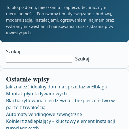
To blog o domu, mieszkaniu i zapleczu technicznym
nieruchomości. Poruszamy tematy związane z budową,
modernizacją, instalacjami, ogrzewaniem, najmem oraz
wybranymi kwestiami finansowania i oszczędzania przy
inwestycjach.
Szukaj
Szukaj
Ostatnie wpisy
Jak znaleźć idealny dom na sprzedaż w Elblągu
Montaż płytek dywanowych
Blacha ryflowana nierdzewna – bezpieczeństwo w
parze z trwałością
Automaty vendingowe zewnętrzne
Kołnierz zaślepiający – kluczowy element instalacji
rurociągowych