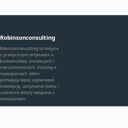
Robinsonconsulting
Robinsonconsulting to miejsce
z praktycznymi artykułami o
budownictwie, instalacjach i
nieruchomościach. Piszemy o
rozwiązaniach, które
pomagają lepiej zaplanować
inwestycję, utrzymanie domu i
codzienne koszty związane z
mieszkaniem.
KATEGORIE
Bez kategorii