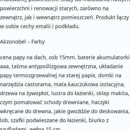
powierzchni i renowacji starych, zarówno na
zewnątrz, jak i wewnątrz pomieszczeń. Produkt łączy
w sobie cechy emalii i podkładu.
Akzonobel – Farby
cena papy na dach, osb 15mm, baterie akumulatorki
aaa, taśma antypoślizgowa zewnętrzna, układanie
papy termozgrzewalnej na starej papie, domki na
narzędzia castorama, mata kauczukowa izolacyjna,
drzewa na żywopłot, lustra do łazienki, sklep makita,
czym pomalować schody drewniane, haczyki
wkręcane do drewna, jakie gwoździe do deskowania,
lob, szafki podwieszane do łazienki, biurko z
szufladami, wełna 15 cm