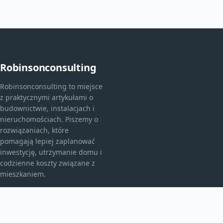
Robinsonconsulting
Robinsonconsulting to miejsce
z praktycznymi artykułami o
budownictwie, instalacjach i
nieruchomościach. Piszemy o
rozwiązaniach, które
pomagają lepiej zaplanować
inwestycję, utrzymanie domu i
codzienne koszty związane z
mieszkaniem.
KATEGORIE
Bez kategorii