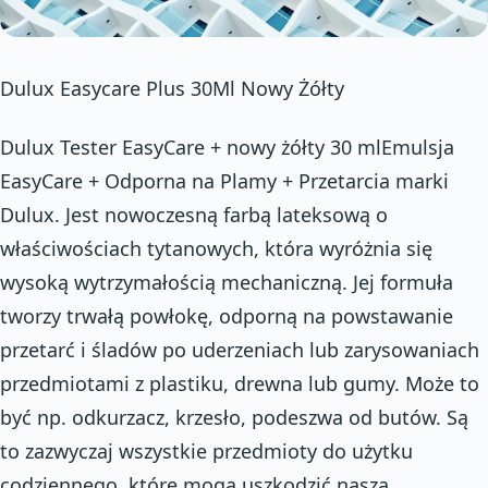
Dulux Easycare Plus 30Ml Nowy Żółty
Dulux Tester EasyCare + nowy żółty 30 mlEmulsja
EasyCare + Odporna na Plamy + Przetarcia marki
Dulux. Jest nowoczesną farbą lateksową o
właściwościach tytanowych, która wyróżnia się
wysoką wytrzymałością mechaniczną. Jej formuła
tworzy trwałą powłokę, odporną na powstawanie
przetarć i śladów po uderzeniach lub zarysowaniach
przedmiotami z plastiku, drewna lub gumy. Może to
być np. odkurzacz, krzesło, podeszwa od butów. Są
to zazwyczaj wszystkie przedmioty do użytku
codziennego, które mogą uszkodzić naszą