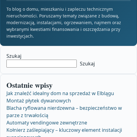
To blog o domu, mieszkaniu i zapleczu technicznym
nieruchomości. Poruszamy tematy związane z budową,
modernizacją, instalacjami, ogrzewaniem, najmem oraz
wybranymi kwestiami finansowania i oszczędzania przy
inwestycjach.
Szukaj
Szukaj
Ostatnie wpisy
Jak znaleźć idealny dom na sprzedaż w Elblągu
Montaż płytek dywanowych
Blacha ryflowana nierdzewna – bezpieczeństwo w
parze z trwałością
Automaty vendingowe zewnętrzne
Kołnierz zaślepiający – kluczowy element instalacji