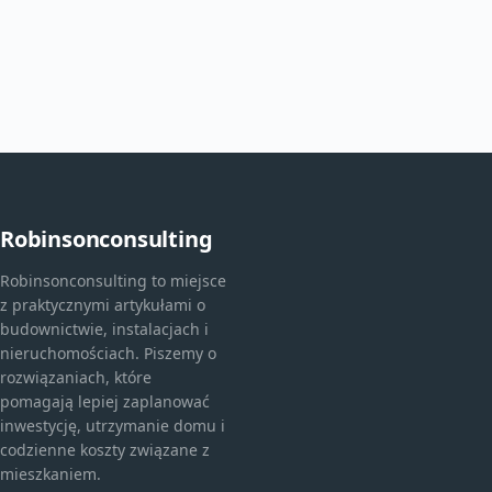
Robinsonconsulting
Robinsonconsulting to miejsce
z praktycznymi artykułami o
budownictwie, instalacjach i
nieruchomościach. Piszemy o
rozwiązaniach, które
pomagają lepiej zaplanować
inwestycję, utrzymanie domu i
codzienne koszty związane z
mieszkaniem.