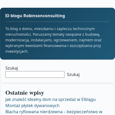
O blogu Robinsonconsulting
To blog o domu, mieszkaniu i zapleczu technicznym
nieruchomości. Poruszamy tematy związane z budową,
modernizacją, instalacjami, ogrzewaniem, najmem oraz
wybranymi kwestiami finansowania i oszczędzania przy
inwestycjach.
Szukaj
Szukaj
Ostatnie wpisy
Jak znaleźć idealny dom na sprzedaż w Elblągu
Montaż płytek dywanowych
Blacha ryflowana nierdzewna – bezpieczeństwo w