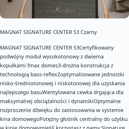
MAGNAT SIGNATURE CENTER 53 Czarny
MAGNAT SIGNATURE CENTER 53Certyfikowany
podwójny moduł wysokotonowy z dwiema
kopułkami fmax domes3-drożna konstrukcja z
technologią bass-reflexZoptymalizowane jednostki
nisko-średniotonowej i niskotonowej dla uzyskania
najlepszego basuWentylowana cewka drgająca dla
maksymalnej obciążalności i dynamikiOptymalne
rozproszenie dźwięku do zastosowania w systemie
kina domowegoPotężny głośnik centralny do użytku
w kinie domowymJeśli korzystasz z gamy Signature