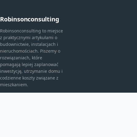
Robinsonconsulting
Robinsonconsulting to miejsce
z praktycznymi artykułami o
budownictwie, instalacjach i
nieruchomościach. Piszemy o
rozwiązaniach, które
pomagają lepiej zaplanować
inwestycję, utrzymanie domu i
codzienne koszty związane z
mieszkaniem.
KATEGORIE
Bez kategorii
budownictwo
Inne