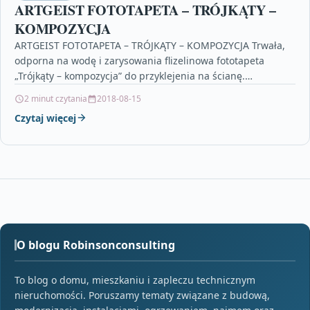
ARTGEIST FOTOTAPETA – TRÓJKĄTY –
KOMPOZYCJA
ARTGEIST FOTOTAPETA – TRÓJKĄTY – KOMPOZYCJA Trwała,
odporna na wodę i zarysowania flizelinowa fototapeta
„Trójkąty – kompozycja” do przyklejenia na ścianę.
Fototapeta „Trójkąty –…
2 minut czytania
2018-08-15
Czytaj więcej
O blogu Robinsonconsulting
To blog o domu, mieszkaniu i zapleczu technicznym
nieruchomości. Poruszamy tematy związane z budową,