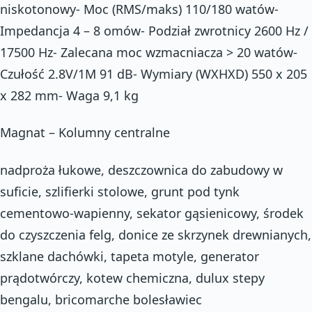
niskotonowy- Moc (RMS/maks) 110/180 watów-
Impedancja 4 – 8 omów- Podział zwrotnicy 2600 Hz /
17500 Hz- Zalecana moc wzmacniacza > 20 watów-
Czułość 2.8V/1M 91 dB- Wymiary (WXHXD) 550 x 205
x 282 mm- Waga 9,1 kg
Magnat – Kolumny centralne
nadproża łukowe, deszczownica do zabudowy w
suficie, szlifierki stolowe, grunt pod tynk
cementowo-wapienny, sekator gąsienicowy, środek
do czyszczenia felg, donice ze skrzynek drewnianych,
szklane dachówki, tapeta motyle, generator
prądotwórczy, kotew chemiczna, dulux stepy
bengalu, bricomarche bolesławiec