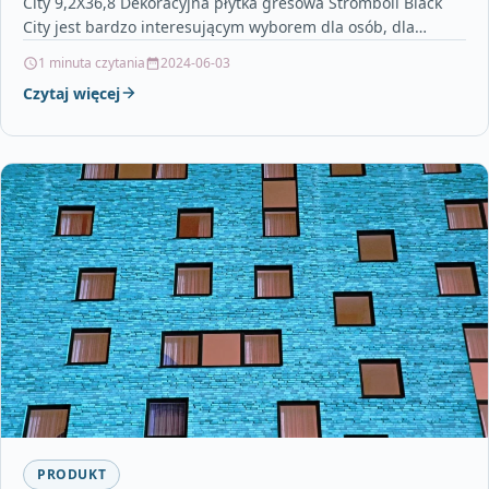
City 9,2X36,8 Dekoracyjna płytka gresowa Stromboli Black
City jest bardzo interesującym wyborem dla osób, dla
których ważna jest…
1 minuta czytania
2024-06-03
Czytaj więcej
PRODUKT