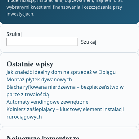
modernizacją, instalacjami, ogrzewaniem, najmem oraz
wybranymi kwestiami finansowania i oszczędzania przy
inwestycjach.
Szukaj
Szukaj
Ostatnie wpisy
Jak znaleźć idealny dom na sprzedaż w Elblągu
Montaż płytek dywanowych
Blacha ryflowana nierdzewna – bezpieczeństwo w
parze z trwałością
Automaty vendingowe zewnętrzne
Kołnierz zaślepiający – kluczowy element instalacji
rurociągowych
Najnowsze komentarze