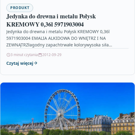
PRODUKT
Jedynka do drewna i metalu Połysk
KREMOWY 0,36l 5971903004
Jedynka do drewna i metalu Połysk KREMOWY 0,36l
5971903004 EMALIA ALKIDOWA DO WNĘTRZ I NA
ZEWNĄTRZłagodny zapachtrwałe kolorywysoka siła
kryciaodporność na czynniki mechaniczne i…
3 minut czytania
2012-09-29
Czytaj więcej