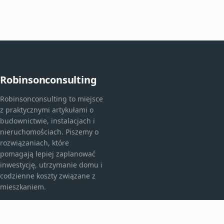
Robinsonconsulting
Robinsonconsulting to miejsce
z praktycznymi artykułami o
budownictwie, instalacjach i
nieruchomościach. Piszemy o
rozwiązaniach, które
pomagają lepiej zaplanować
inwestycję, utrzymanie domu i
codzienne koszty związane z
mieszkaniem.
KATEGORIE