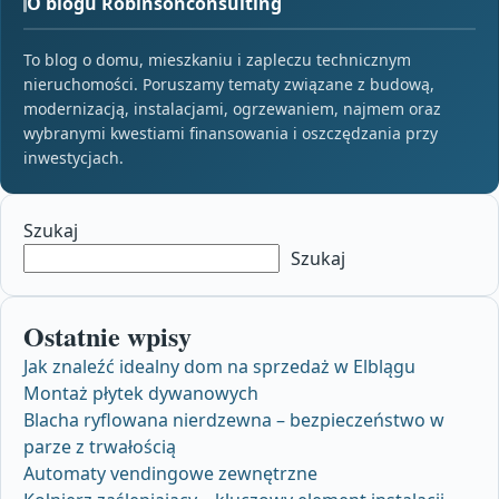
O blogu Robinsonconsulting
To blog o domu, mieszkaniu i zapleczu technicznym
nieruchomości. Poruszamy tematy związane z budową,
modernizacją, instalacjami, ogrzewaniem, najmem oraz
wybranymi kwestiami finansowania i oszczędzania przy
inwestycjach.
Szukaj
Szukaj
Ostatnie wpisy
Jak znaleźć idealny dom na sprzedaż w Elblągu
Montaż płytek dywanowych
Blacha ryflowana nierdzewna – bezpieczeństwo w
parze z trwałością
Automaty vendingowe zewnętrzne