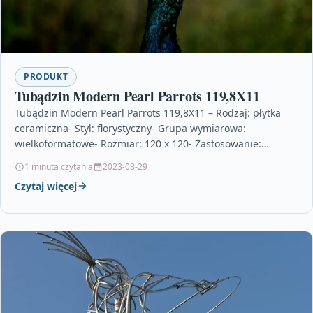
PRODUKT
Tubądzin Modern Pearl Parrots 119,8X11
Tubądzin Modern Pearl Parrots 119,8X11 – Rodzaj: płytka
ceramiczna- Styl: florystyczny- Grupa wymiarowa:
wielkoformatowe- Rozmiar: 120 x 120- Zastosowanie:
wewnątrz- Typ: dekory- Kolor: mix…
1 minuta czytania
2023-08-29
Czytaj więcej