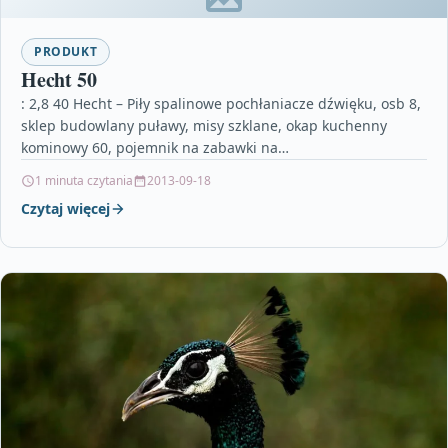
PRODUKT
Hecht 50
: 2,8 40 Hecht – Piły spalinowe pochłaniacze dźwięku, osb 8,
sklep budowlany puławy, misy szklane, okap kuchenny
kominowy 60, pojemnik na zabawki na…
1 minuta czytania
2013-09-18
Czytaj więcej