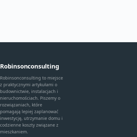
Robinsonconsulting
Robinsonconsulting to miejsce
z praktycznymi artykułami o
budownictwie, instalacjach i
nieruchomościach. Piszemy o
rozwiązaniach, które
pomagają lepiej zaplanować
inwestycję, utrzymanie domu i
codzienne koszty związane z
mieszkaniem.