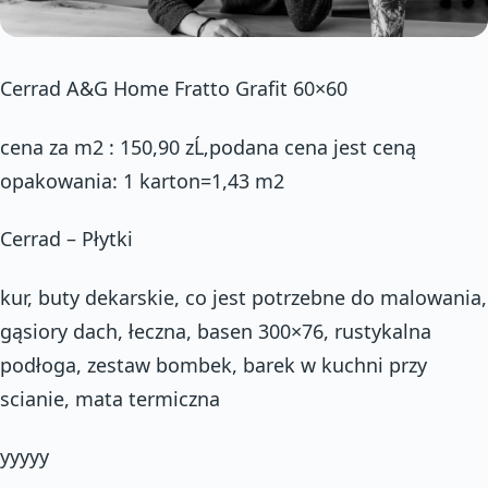
Cerrad A&G Home Fratto Grafit 60×60
cena za m2 : 150,90 zĹ‚podana cena jest ceną
opakowania: 1 karton=1,43 m2
Cerrad – Płytki
kur, buty dekarskie, co jest potrzebne do malowania,
gąsiory dach, łeczna, basen 300×76, rustykalna
podłoga, zestaw bombek, barek w kuchni przy
scianie, mata termiczna
yyyyy