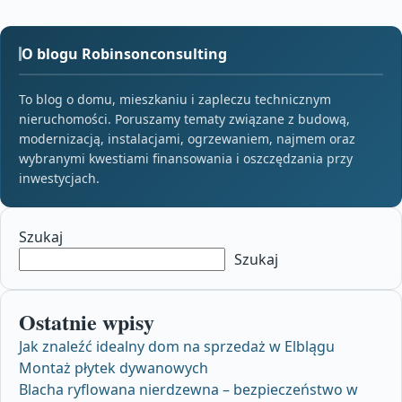
O blogu Robinsonconsulting
To blog o domu, mieszkaniu i zapleczu technicznym
nieruchomości. Poruszamy tematy związane z budową,
modernizacją, instalacjami, ogrzewaniem, najmem oraz
wybranymi kwestiami finansowania i oszczędzania przy
inwestycjach.
Szukaj
Szukaj
Ostatnie wpisy
Jak znaleźć idealny dom na sprzedaż w Elblągu
Montaż płytek dywanowych
Blacha ryflowana nierdzewna – bezpieczeństwo w