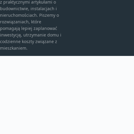
z praktycznymi artykułami o
budownictwie, instalacjach i
nieruchomościach. Piszemy o
rozwiązaniach, które
pomagają lepiej zaplanować
inwestycję, utrzymanie domu i
codzienne koszty związane z
mieszkaniem.
KATEGORIE
Bez kategorii
budownictwo
Inne
TEMATY
Instalacje
Najem