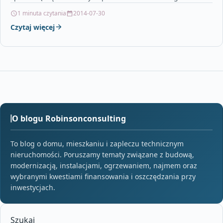
salonie połączonym z…
1 minuta czytania
2014-07-30
Czytaj więcej
O blogu Robinsonconsulting
To blog o domu, mieszkaniu i zapleczu technicznym
nieruchomości. Poruszamy tematy związane z budową,
modernizacją, instalacjami, ogrzewaniem, najmem oraz
wybranymi kwestiami finansowania i oszczędzania przy
inwestycjach.
Szukaj