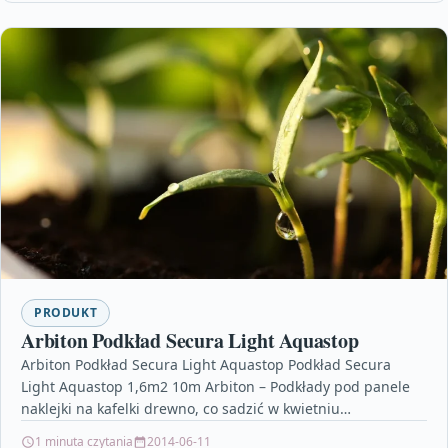
PRODUKT
Arbiton Podkład Secura Light Aquastop
Arbiton Podkład Secura Light Aquastop Podkład Secura
Light Aquastop 1,6m2 10m Arbiton – Podkłady pod panele
naklejki na kafelki drewno, co sadzić w kwietniu…
1 minuta czytania
2014-06-11