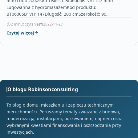
Riho Lugo 200X90Cm Bliss L Bt06005B1Vh1147 Riho
Lugowanna z hydromasażemKod produktu:
BT06005B1VH1147Długość: 200 cmSzerokość: 90
cmWysokość rantu: 1 cmPojemność ok. 310 litrów (z 1…
2 minut czytania
2022-11-27
Czytaj więcej
O blogu Robinsonconsulting
To blog o domu, mieszkaniu i zapleczu technicznym
nieruchomości. Poruszamy tematy związane z budową,
modernizacją, instalacjami, ogrzewaniem, najmem oraz
wybranymi kwestiami finansowania i oszczędzania przy
inwestycjach.