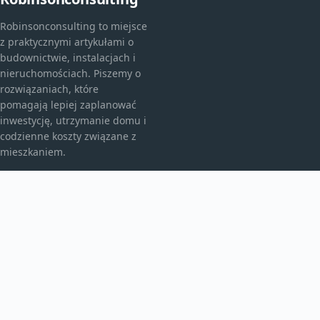
Robinsonconsulting to miejsce
z praktycznymi artykułami o
budownictwie, instalacjach i
nieruchomościach. Piszemy o
rozwiązaniach, które
pomagają lepiej zaplanować
inwestycję, utrzymanie domu i
codzienne koszty związane z
mieszkaniem.
KATEGORIE
Bez kategorii
budownictwo
Inne
TEMATY