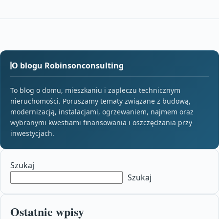
O blogu Robinsonconsulting
To blog o domu, mieszkaniu i zapleczu technicznym
nieruchomości. Poruszamy tematy związane z budową,
modernizacją, instalacjami, ogrzewaniem, najmem oraz
wybranymi kwestiami finansowania i oszczędzania przy
inwestycjach.
Szukaj
Szukaj
Ostatnie wpisy