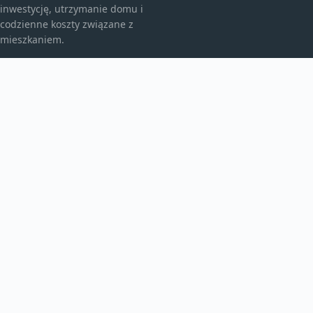
inwestycję, utrzymanie domu i
codzienne koszty związane z
mieszkaniem.
KATEGORIE
Bez kategorii
budownictwo
Inne
TEMATY
Instalacje
Najem
Ogrzewanie
WIĘCEJ