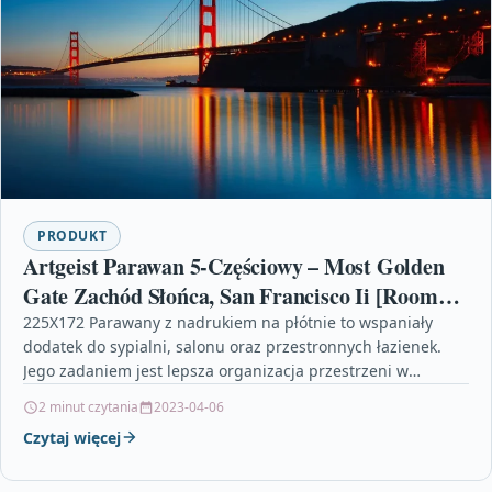
PRODUKT
Artgeist Parawan 5-Częściowy – Most Golden
Gate Zachód Słońca, San Francisco Ii [Room
Dividers] 225X172
225X172 Parawany z nadrukiem na płótnie to wspaniały
dodatek do sypialni, salonu oraz przestronnych łazienek.
Jego zadaniem jest lepsza organizacja przestrzeni w
pomieszczeniu, ale…
2 minut czytania
2023-04-06
Czytaj więcej