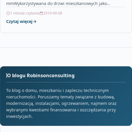
mmWykorzystywana do drzwi mieszkaniowych jako
dzwonek.Kolor STARA MIEDŹ Irma – Pozostałe…
1 minuta czytania
2019-09-08
Czytaj więcej
O blogu Robinsonconsulting
To blog o domu, mieszkaniu i zapleczu technicznym
nieruchomości. Poruszamy tematy związane z budową,
modernizacją, instalacjami, ogrzewaniem, najmem oraz
wybranymi kwestiami finansowania i oszczędzania przy
inwestycjach.