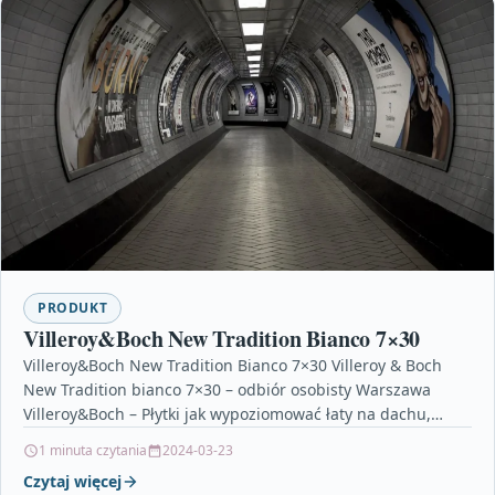
PRODUKT
Villeroy&Boch New Tradition Bianco 7×30
Villeroy&Boch New Tradition Bianco 7×30 Villeroy & Boch
New Tradition bianco 7×30 – odbiór osobisty Warszawa
Villeroy&Boch – Płytki jak wypoziomować łaty na dachu,…
1 minuta czytania
2024-03-23
Czytaj więcej