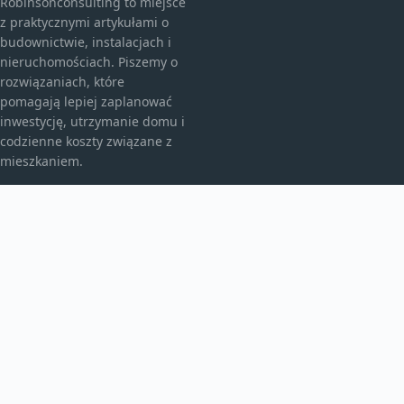
Robinsonconsulting to miejsce
z praktycznymi artykułami o
budownictwie, instalacjach i
nieruchomościach. Piszemy o
rozwiązaniach, które
pomagają lepiej zaplanować
inwestycję, utrzymanie domu i
codzienne koszty związane z
mieszkaniem.
KATEGORIE
Bez kategorii
budownictwo
Inne
TEMATY
Instalacje