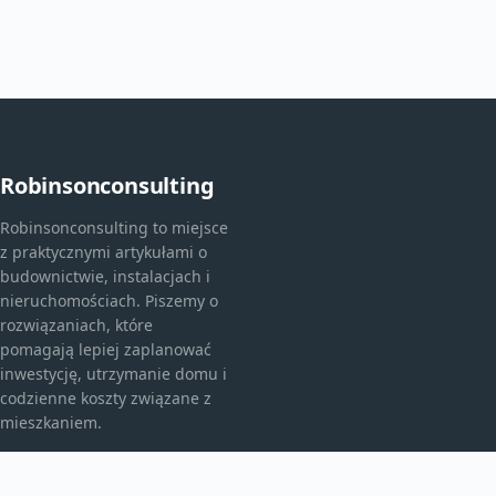
Robinsonconsulting
Robinsonconsulting to miejsce
z praktycznymi artykułami o
budownictwie, instalacjach i
nieruchomościach. Piszemy o
rozwiązaniach, które
pomagają lepiej zaplanować
inwestycję, utrzymanie domu i
codzienne koszty związane z
mieszkaniem.
KATEGORIE