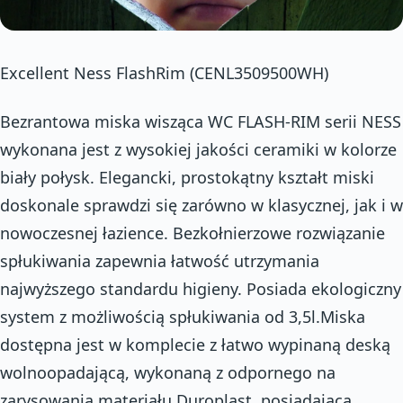
Excellent Ness FlashRim (CENL3509500WH)
Bezrantowa miska wisząca WC FLASH-RIM serii NESS
wykonana jest z wysokiej jakości ceramiki w kolorze
biały połysk. Elegancki, prostokątny kształt miski
doskonale sprawdzi się zarówno w klasycznej, jak i w
nowoczesnej łazience. Bezkołnierzowe rozwiązanie
spłukiwania zapewnia łatwość utrzymania
najwyższego standardu higieny. Posiada ekologiczny
system z możliwością spłukiwania od 3,5l.Miska
dostępna jest w komplecie z łatwo wypinaną deską
wolnoopadającą, wykonaną z odpornego na
zarysowania materiału Duroplast, posiadającą