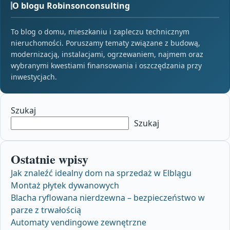
O blogu Robinsonconsulting
To blog o domu, mieszkaniu i zapleczu technicznym
nieruchomości. Poruszamy tematy związane z budową,
modernizacją, instalacjami, ogrzewaniem, najmem oraz
wybranymi kwestiami finansowania i oszczędzania przy
inwestycjach.
Szukaj
Szukaj
Ostatnie wpisy
Jak znaleźć idealny dom na sprzedaż w Elblągu
Montaż płytek dywanowych
Blacha ryflowana nierdzewna – bezpieczeństwo w
parze z trwałością
Automaty vendingowe zewnętrzne