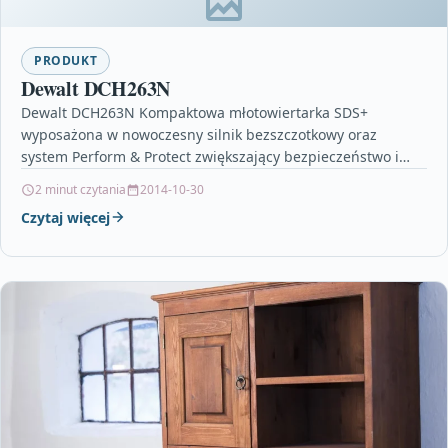
PRODUKT
Dewalt DCH263N
Dewalt DCH263N Kompaktowa młotowiertarka SDS+
wyposażona w nowoczesny silnik bezszczotkowy oraz
system Perform & Protect zwiększający bezpieczeństwo i
komfort użytkownika. Młotowiertarka posiada 3 funkcje…
2 minut czytania
2014-10-30
Czytaj więcej