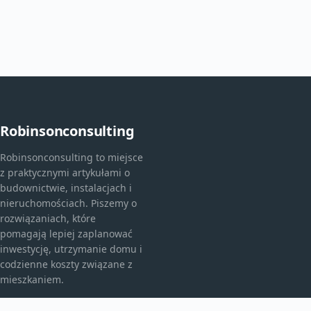
Robinsonconsulting
Robinsonconsulting to miejsce
z praktycznymi artykułami o
budownictwie, instalacjach i
nieruchomościach. Piszemy o
rozwiązaniach, które
pomagają lepiej zaplanować
inwestycję, utrzymanie domu i
codzienne koszty związane z
mieszkaniem.