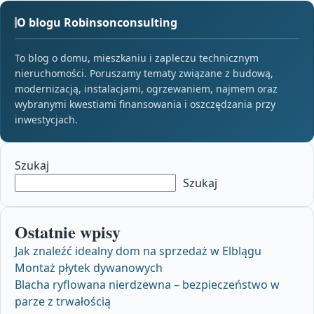
O blogu Robinsonconsulting
To blog o domu, mieszkaniu i zapleczu technicznym
nieruchomości. Poruszamy tematy związane z budową,
modernizacją, instalacjami, ogrzewaniem, najmem oraz
wybranymi kwestiami finansowania i oszczędzania przy
inwestycjach.
Szukaj
Szukaj
Ostatnie wpisy
Jak znaleźć idealny dom na sprzedaż w Elblągu
Montaż płytek dywanowych
Blacha ryflowana nierdzewna – bezpieczeństwo w
parze z trwałością