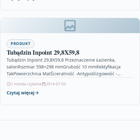
PRODUKT
Tubądzin Inpoint 29,8X59,8
Tubądzin Inpoint 29,8X59,8 Przeznaczenie Łazienka,
salonRozmiar 598×298 mmGrubość 10 mmRektyfikacja
TakPowierzchnia MatŚcieralność -Antypoślizgowość -
Mrozoodporność NieZastosowanie WewnątrzIlość sztuk w
1 minuta czytania
2014-07-03
kartonie 6Ilość m2 w kartonie 1.07Waga…
Czytaj więcej