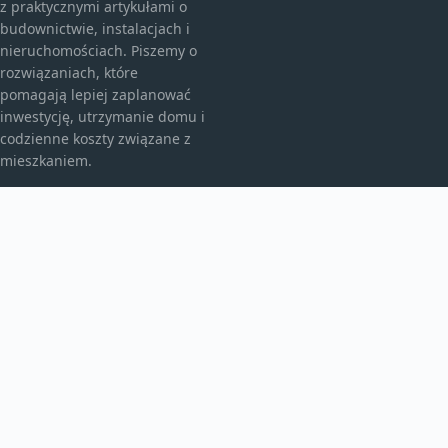
z praktycznymi artykułami o
budownictwie, instalacjach i
nieruchomościach. Piszemy o
rozwiązaniach, które
pomagają lepiej zaplanować
inwestycję, utrzymanie domu i
codzienne koszty związane z
mieszkaniem.
KATEGORIE
Bez kategorii
budownictwo
Inne
TEMATY
Instalacje
Najem