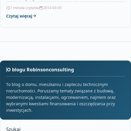
rzgów,…
1 minuta czytania
2014-03-05
Czytaj więcej
O blogu Robinsonconsulting
To blog o domu, mieszkaniu i zapleczu technicznym
nieruchomości. Poruszamy tematy związane z budową,
modernizacją, instalacjami, ogrzewaniem, najmem oraz
wybranymi kwestiami finansowania i oszczędzania przy
inwestycjach.
Szukaj