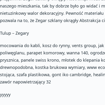
naszego mieszkania, tak by dobrze było go widać i
nietuzinkowy walor dekoracyjny. Pewność materiału
pozwala na to, że Zegar szklany okrągły Abstrakcja ci
Tulup – Zegary
mocowania do kabli, kosz do rynny, vents group, jak 
poliwęglanu, parapet komorowy, wanna 140, ogrodz
prysznica, panele swiss krono, młotek do klepania k
drewnopodobna, kostka brukowa wymiary, www eco
stojąca, szafa plastikowa, gont iko cambridge, heali
zawór napowietrzający 32
yyyyy