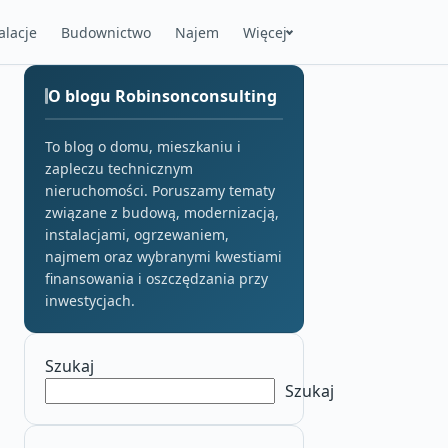
alacje
Budownictwo
Najem
Więcej
O blogu Robinsonconsulting
To blog o domu, mieszkaniu i
zapleczu technicznym
nieruchomości. Poruszamy tematy
związane z budową, modernizacją,
instalacjami, ogrzewaniem,
najmem oraz wybranymi kwestiami
finansowania i oszczędzania przy
inwestycjach.
Szukaj
Szukaj