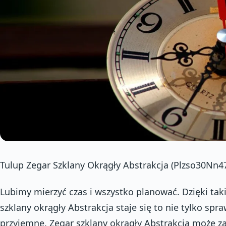
Tulup Zegar Szklany Okrągły Abstrakcja (Plzso30Nn4
Lubimy mierzyć czas i wszystko planować. Dzięki taki
szklany okrągły Abstrakcja staje się to nie tylko spra
przyjemne. Zegar szklany okrągły Abstrakcja może 