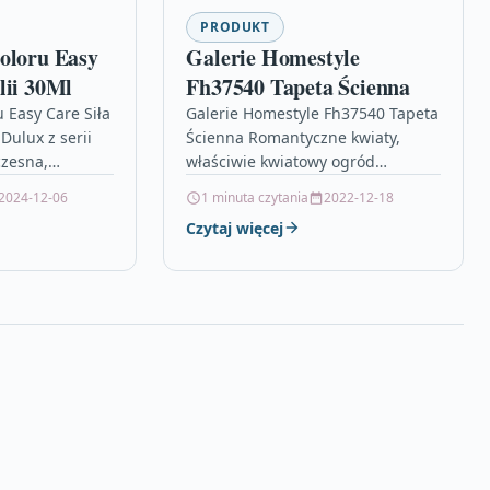
PRODUKT
oloru Easy
Galerie Homestyle
lii 30Ml
Fh37540 Tapeta Ścienna
 Easy Care Siła
Galerie Homestyle Fh37540 Tapeta
Dulux z serii
Ścienna Romantyczne kwiaty,
czesna,
właściwie kwiatowy ogród
walna farba o
przyciągający motyle i ważki to
2024-12-06
1 minuta czytania
2022-12-18
ściwościach
propozycja od angielskiej marki
Czytaj więcej
rzeznaczona…
Galerie z kolekcji Homestyle.
Galerie…