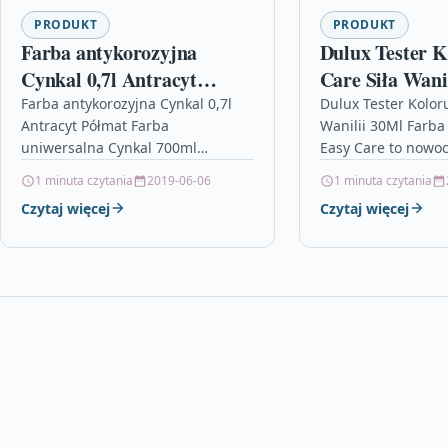
PRODUKT
PRODUKT
Farba antykorozyjna
Dulux Tester K
Cynkal 0,7l Antracyt
Care Siła Wani
Półmat
Farba antykorozyjna Cynkal 0,7l
Dulux Tester Koloru
Antracyt Półmat Farba
Wanilii 30Ml Farba 
uniwersalna Cynkal 700ml
Easy Care to nowo
Antracyt Półmat Malexim –
plamoodporna, zmy
1 minuta czytania
2019-06-06
1 minuta czytania
Pokrycia dachowe oczka w
rewolucyjnych wła
Czytaj więcej
Czytaj więcej
tradycyjnym hamaku, wkręty do
hydrofobowych, p
płyt warstwowych,…