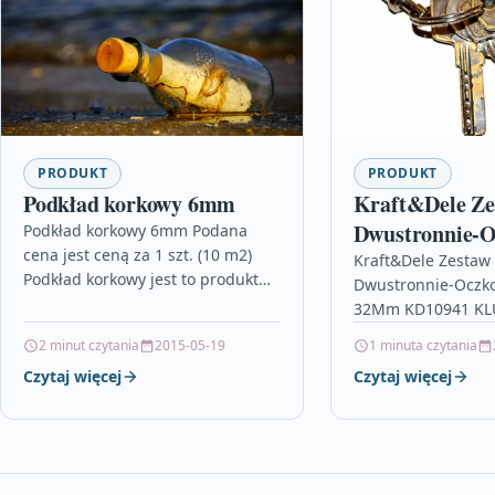
PRODUKT
PRODUKT
Podkład korkowy 6mm
Kraft&Dele Ze
Dwustronnie-
Podkład korkowy 6mm Podana
cena jest ceną za 1 szt. (10 m2)
10 El. 6-32M
Kraft&Dele Zestaw 
Podkład korkowy jest to produkt
Dwustronnie-Oczko
naturalny. Jest produktem
32Mm KD10941 KL
długowiecznym, nie starzeje się…
DWUSTRONNIE-OC
2 minut czytania
2015-05-19
1 minuta czytania
KD10941Zestaw wyk
Czytaj więcej
Czytaj więcej
stali CRV.Składa się
rozmiarach: 6×7,…