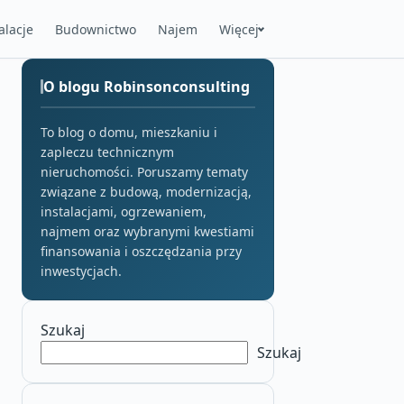
alacje
Budownictwo
Najem
Więcej
O blogu Robinsonconsulting
To blog o domu, mieszkaniu i
zapleczu technicznym
nieruchomości. Poruszamy tematy
związane z budową, modernizacją,
instalacjami, ogrzewaniem,
najmem oraz wybranymi kwestiami
finansowania i oszczędzania przy
inwestycjach.
Szukaj
Szukaj