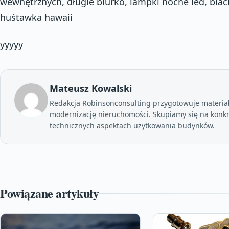
wewnętrznych, długie biurko, lampki nocne led, bla
huśtawka hawaii
yyyyy
Mateusz Kowalski
Redakcja Robinsonconsulting przygotowuje materia
modernizację nieruchomości. Skupiamy się na konkr
technicznych aspektach użytkowania budynków.
Powiązane artykuły