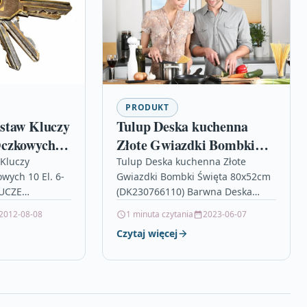
PRODUKT
staw Kluczy
Tulup Deska kuchenna
Oczkowych
Złote Gwiazdki Bombki
m KD10941
Święta 80x52cm
Kluczy
Tulup Deska kuchenna Złote
wych 10 El. 6-
Gwiazdki Bombki Święta 80x52cm
(DK230766110)
UCZE
(DK230766110) Barwna Deska
ZKOWE 10el.
kuchenna Złote Gwiazdki Bombki
2012-08-08
1 minuta czytania
2023-06-07
onany jest ze
Święta to dekoracja kuchni na
Czytaj więcej
 z 10 części o
czas Świąt Bożego Narodzenia.…