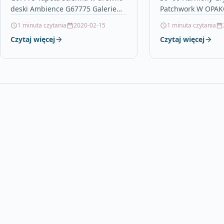
deski Ambience G67775 Galerie
Patchwork W OPAKO
Galerie – Tapety i fototapety
1.44 m2 WAGA 1 
1 minuta czytania
2020-02-15
1 minuta czytania
maskownica futryn, stojak do
23.18 kg RODZAJ 
Czytaj więcej
Czytaj więcej
segregacji…
Płytki…