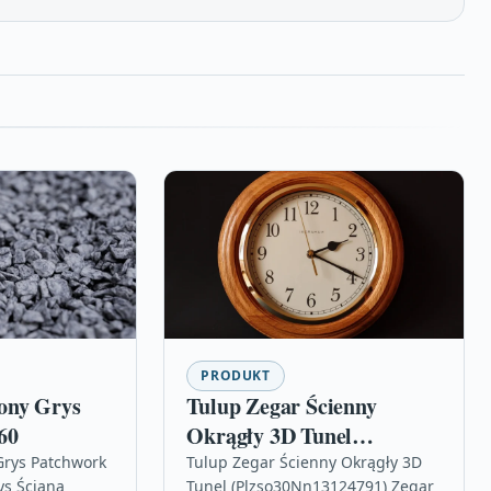
PRODUKT
ony Grys
Tulup Zegar Ścienny
60
Okrągły 3D Tunel
(Plzso30Nn13124791)
rys Patchwork
Tulup Zegar Ścienny Okrągły 3D
s Ściana
Tunel (Plzso30Nn13124791) Zegar