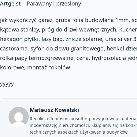
Artgeist – Parawany i przesłony
jak wykończyć garaż, gruba folia budowlana 1mm, ści
kątowa stanley, próg do drzwi wewnętrznych, kuchen
hexagon płytki, lazy bag, znicze solarne, ursa silver
castorama, syfon do zlewu granitowego, henkel dzier
rolka papy termozgrzewalnej cena, hydroizolacja je
kolorowe, montaż cokołów
yyyyy
Mateusz Kowalski
Redakcja Robinsonconsulting przygotowuje materia
modernizację nieruchomości. Skupiamy się na konkr
technicznych aspektach użytkowania budynków.