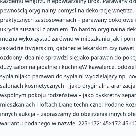
każdemu wnętrzu niepowtarzalny urok. Parawany oz
pewnością oryginalny pomysł na dekorację wnętrza.
praktycznych zastosowaniach – parawany pokojowe 
ukrycia suszarki z praniem. To bardzo oryginalna de
można wykorzystać zarówno w mieszkaniu jak i pom
zakładzie fryzjerskim, gabinecie lekarskim czy naw
ozdobny idealnie sprawdzi się:Jako parawan do pokoj
duży salon na jadalnię i kuchnięW kawalerce, oddzie
sypialniJako parawan do sypialni wydzielający np. p
salonach kosmetycznych – jako oryginalna aranżacja
wspólnym pokoju rodzeństwa – jako dyskretny separ
mieszkaniach i loftach Dane techniczne: Podane Roz
innych aukcja – zapraszamy do obejrzenia innych ofe
wariantu podanego w nazwie. 225×172: 45×172 45×1