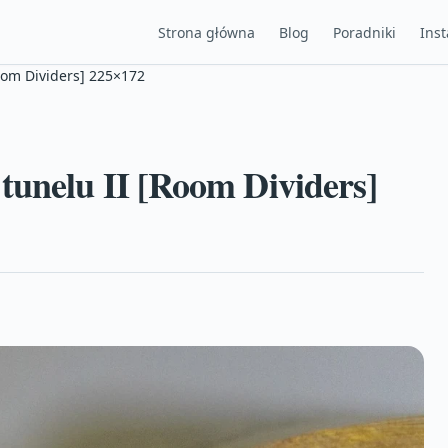
Strona główna
Blog
Poradniki
Inst
oom Dividers] 225×172
tunelu II [Room Dividers]