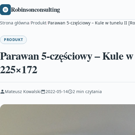
Robinsonconsulting
Strona główna
/
Produkt
/
Parawan 5-częściowy – Kule w tunelu II [R
PRODUKT
Parawan 5-częściowy – Kule w 
225×172
Mateusz Kowalski
2022-05-14
2 min czytania