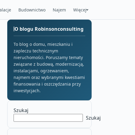
alacje
Budownictwo
Najem
Więcej
O blogu Robinsonconsulting
To blog o domu, mieszkaniu i
zapleczu technicznym
nieruchomości. Poruszamy tematy
związane z budową, modernizacją,
instalacjami, ogrzewaniem,
najmem oraz wybranymi kwestiami
finansowania i oszczędzania przy
inwestycjach.
Szukaj
Szukaj