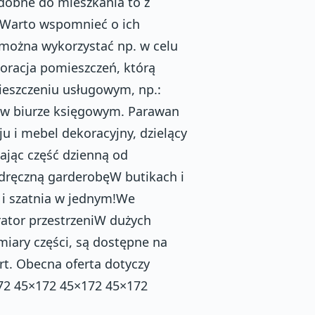
dobne do mieszkania to z
 Warto wspomnieć o ich
można wykorzystać np. w celu
koracja pomieszczeń, którą
ieszczeniu usługowym, np.:
et w biurze księgowym. Parawan
u i mebel dekoracyjny, dzielący
lając część dzienną od
odręczną garderobęW butikach i
 i szatnia w jednym!We
ator przestrzeniW dużych
miary części, są dostępne na
rt. Obecna oferta dotyczy
72 45×172 45×172 45×172