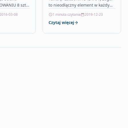
WANIU 8 szt. /
to nieodłączny element w każdym
OPAKOWANIA
mieszkaniu. Zegar ścienny okrągły
2016-03-08
1 minuta czytania
2019-12-23
PRODUKTU
3d tunel to dobre rozwiązanie,
Czytaj więcej
jeśli chcemy…