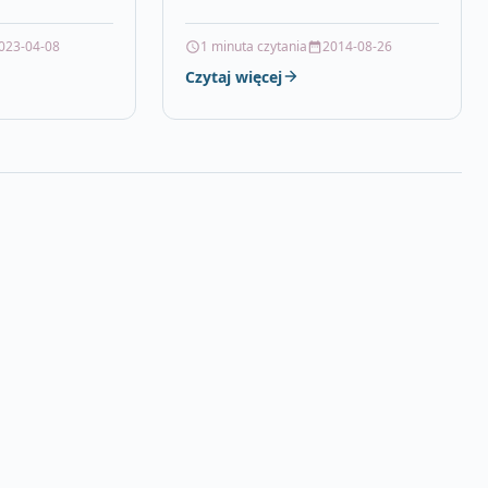
jest zarówno
model Amazonas Impression
w. Doskonale
Quartz Big-Date GMT, numer
023-04-08
1 minuta czytania
2014-08-26
ówno na
katalogowy producenta to IA-
5940-3.Klasa…
Czytaj więcej