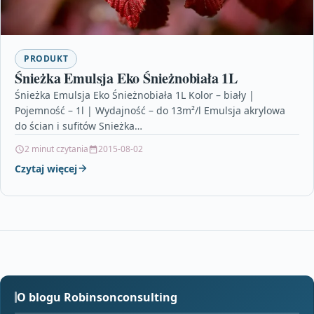
PRODUKT
Śnieżka Emulsja Eko Śnieżnobiała 1L
Śnieżka Emulsja Eko Śnieżnobiała 1L Kolor – biały |
Pojemność – 1l | Wydajność – do 13m²/l Emulsja akrylowa
do ścian i sufitów Snieżka…
2 minut czytania
2015-08-02
Czytaj więcej
O blogu Robinsonconsulting