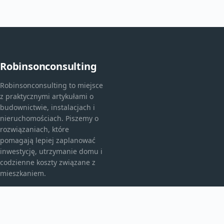
Robinsonconsulting
Robinsonconsulting to miejsce
z praktycznymi artykułami o
budownictwie, instalacjach i
nieruchomościach. Piszemy o
rozwiązaniach, które
pomagają lepiej zaplanować
inwestycję, utrzymanie domu i
codzienne koszty związane z
mieszkaniem.
KATEGORIE
Bez kategorii