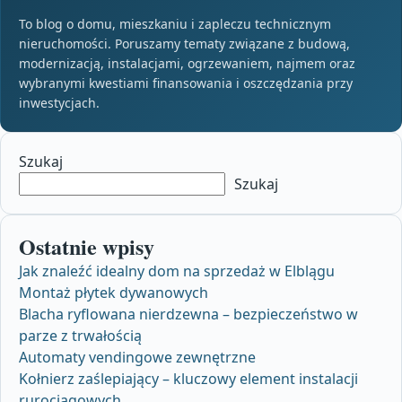
To blog o domu, mieszkaniu i zapleczu technicznym
nieruchomości. Poruszamy tematy związane z budową,
modernizacją, instalacjami, ogrzewaniem, najmem oraz
wybranymi kwestiami finansowania i oszczędzania przy
inwestycjach.
Szukaj
Szukaj
Ostatnie wpisy
Jak znaleźć idealny dom na sprzedaż w Elblągu
Montaż płytek dywanowych
Blacha ryflowana nierdzewna – bezpieczeństwo w
parze z trwałością
Automaty vendingowe zewnętrzne
Kołnierz zaślepiający – kluczowy element instalacji
rurociągowych