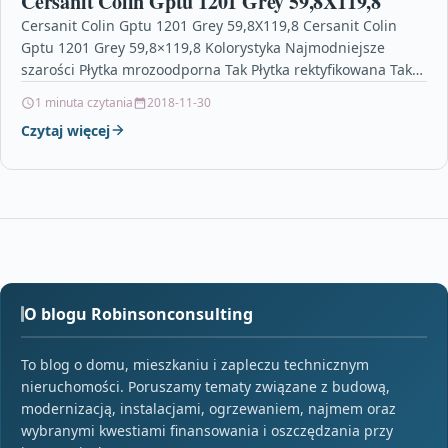
Cersanit Colin Gptu 1201 Grey 59,8X119,8
Cersanit Colin Gptu 1201 Grey 59,8X119,8 Cersanit Colin
Gptu 1201 Grey 59,8×119,8 Kolorystyka Najmodniejsze
szarości Płytka mrozoodporna Tak Płytka rektyfikowana Tak
Płytka tonalna Tak…
1 minuta czytania
2018-11-30
Czytaj więcej
O blogu Robinsonconsulting
To blog o domu, mieszkaniu i zapleczu technicznym
nieruchomości. Poruszamy tematy związane z budową,
modernizacją, instalacjami, ogrzewaniem, najmem oraz
wybranymi kwestiami finansowania i oszczędzania przy