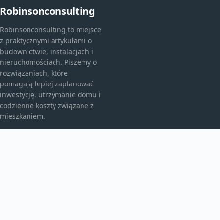
Robinsonconsulting
Robinsonconsulting to miejsce
z praktycznymi artykułami o
budownictwie, instalacjach i
nieruchomościach. Piszemy o
rozwiązaniach, które
pomagają lepiej zaplanować
inwestycję, utrzymanie domu i
codzienne koszty związane z
mieszkaniem.
KATEGORIE
Bez kategorii
budownictwo
Inne