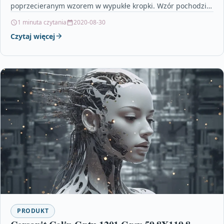
poprzecieranym wzorem w wypukłe kropki. Wzór pochodzi z
kolekcji Topaz. Eijffinger…
1 minuta czytania
2020-08-30
Czytaj więcej
PRODUKT