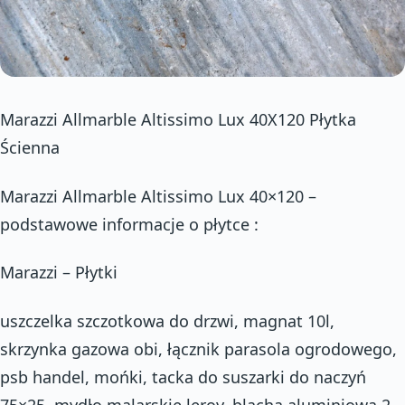
Marazzi Allmarble Altissimo Lux 40X120 Płytka
Ścienna
Marazzi Allmarble Altissimo Lux 40×120 –
podstawowe informacje o płytce :
Marazzi – Płytki
uszczelka szczotkowa do drzwi, magnat 10l,
skrzynka gazowa obi, łącznik parasola ogrodowego,
psb handel, mońki, tacka do suszarki do naczyń
75×25, mydło malarskie leroy, blacha aluminiowa 2