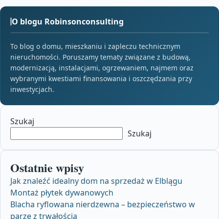
O blogu Robinsonconsulting
To blog o domu, mieszkaniu i zapleczu technicznym
nieruchomości. Poruszamy tematy związane z budową,
modernizacją, instalacjami, ogrzewaniem, najmem oraz
wybranymi kwestiami finansowania i oszczędzania przy
inwestycjach.
Szukaj
Szukaj
Ostatnie wpisy
Jak znaleźć idealny dom na sprzedaż w Elblągu
Montaż płytek dywanowych
Blacha ryflowana nierdzewna – bezpieczeństwo w
parze z trwałością