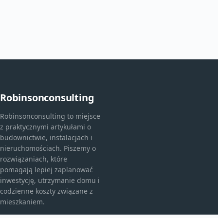
Robinsonconsulting
Robinsonconsulting to miejsce
z praktycznymi artykułami o
budownictwie, instalacjach i
nieruchomościach. Piszemy o
rozwiązaniach, które
pomagają lepiej zaplanować
inwestycję, utrzymanie domu i
codzienne koszty związane z
mieszkaniem.