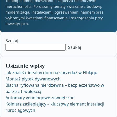
To blog o domu, mieszkaniu i zapleczu technicznym
nieruchomości. Poruszamy tematy związane z budową,
modernizacją, instalacjami, ogrzewaniem, najmem oraz
wybranymi kwestiami finansowania i oszczędzania przy
inwestycjach.
Szukaj
Szukaj
Ostatnie wpisy
Jak znaleźć idealny dom na sprzedaż w Elblągu
Montaż płytek dywanowych
Blacha ryflowana nierdzewna – bezpieczeństwo w
parze z trwałością
Automaty vendingowe zewnętrzne
Kołnierz zaślepiający – kluczowy element instalacji
rurociągowych