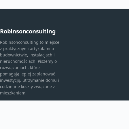
Robinsonconsulting
Robinsonconsulting to miejsce
z praktycznymi artykułami o
budownictwie, instalacjach i
nieruchomościach. Piszemy o
rozwiązaniach, które
pomagają lepiej zaplanować
inwestycję, utrzymanie domu i
codzienne koszty związane z
mieszkaniem.
KATEGORIE
Bez kategorii
budownictwo