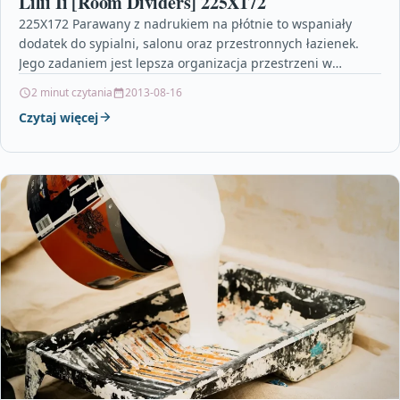
Lilii Ii [Room Dividers] 225X172
225X172 Parawany z nadrukiem na płótnie to wspaniały
dodatek do sypialni, salonu oraz przestronnych łazienek.
Jego zadaniem jest lepsza organizacja przestrzeni w
pomieszczeniu, ale…
2 minut czytania
2013-08-16
Czytaj więcej