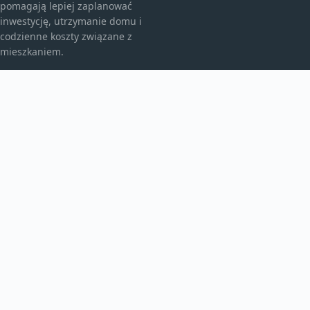
pomagają lepiej zaplanować
inwestycję, utrzymanie domu i
codzienne koszty związane z
mieszkaniem.
KATEGORIE
Bez kategorii
budownictwo
Inne
TEMATY
Instalacje
Najem
Ogrzewanie