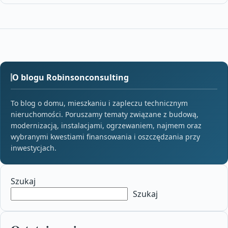
O blogu Robinsonconsulting
To blog o domu, mieszkaniu i zapleczu technicznym
nieruchomości. Poruszamy tematy związane z budową,
modernizacją, instalacjami, ogrzewaniem, najmem oraz
wybranymi kwestiami finansowania i oszczędzania przy
inwestycjach.
Szukaj
Szukaj