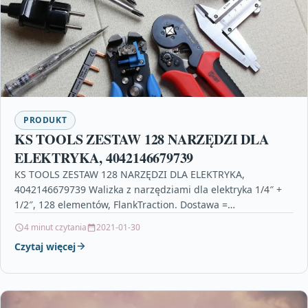
PRODUKT
KS TOOLS ZESTAW 128 NARZĘDZI DLA
ELEKTRYKA, 4042146679739
KS TOOLS ZESTAW 128 NARZĘDZI DLA ELEKTRYKA,
4042146679739 Walizka z narzędziami dla elektryka 1/4″ +
1/2″, 128 elementów, FlankTraction. Dostawa =
zmontowane/w całości. Liczba…
4 minut czytania
2021-01-30
Czytaj więcej