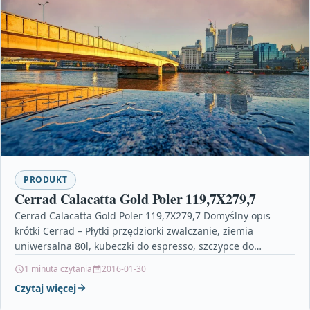
PRODUKT
Cerrad Calacatta Gold Poler 119,7X279,7
Cerrad Calacatta Gold Poler 119,7X279,7 Domyślny opis
krótki Cerrad – Płytki przędziorki zwalczanie, ziemia
uniwersalna 80l, kubeczki do espresso, szczypce do
ściągania izolacji, rossman…
1 minuta czytania
2016-01-30
Czytaj więcej