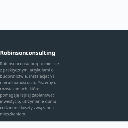
Robinsonconsulting
Robinsonconsulting to miejsce
z praktycznymi artykułami o
budownictwie, instalacjach i
nieruchomościach. Piszemy o
rozwiązaniach, które
pomagają lepiej zaplanować
inwestycję, utrzymanie domu i
codzienne koszty związane z
mieszkaniem.