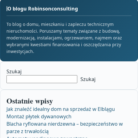
O blogu Robinsonconsulting
To blog o domu, mieszkaniu i zapleczu technicznym
nieruchomości. Poruszamy tematy związane z budową,
modernizacją, instalacjami, ogrzewaniem, najmem oraz
wybranymi kwestiami finansowania i oszczędzania przy
inwestycjach.
Szukaj
Szukaj
Ostatnie wpisy
Jak znaleźć idealny dom na sprzedaż w Elblągu
Montaż płytek dywanowych
Blacha ryflowana nierdzewna – bezpieczeństwo w
parze z trwałością