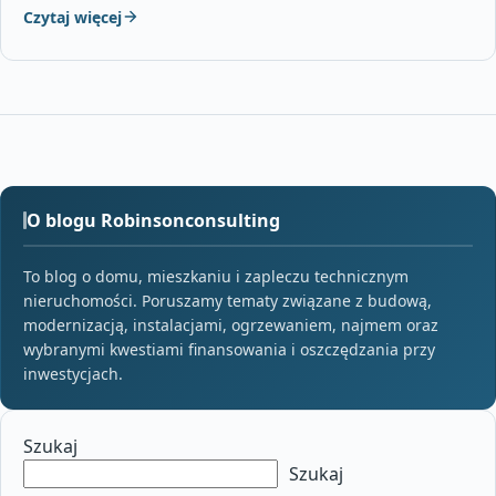
Czytaj więcej
O blogu Robinsonconsulting
To blog o domu, mieszkaniu i zapleczu technicznym
nieruchomości. Poruszamy tematy związane z budową,
modernizacją, instalacjami, ogrzewaniem, najmem oraz
wybranymi kwestiami finansowania i oszczędzania przy
inwestycjach.
Szukaj
Szukaj