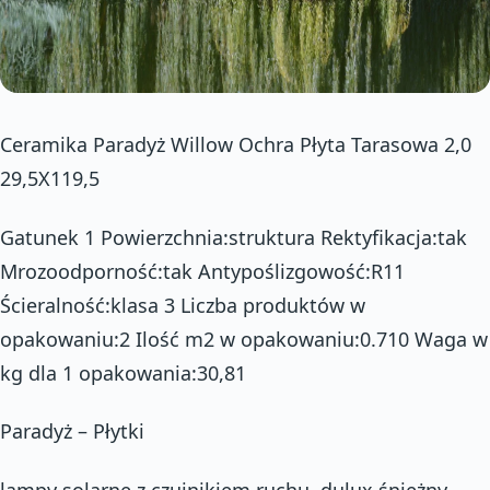
Ceramika Paradyż Willow Ochra Płyta Tarasowa 2,0
29,5X119,5
Gatunek 1 Powierzchnia:struktura Rektyfikacja:tak
Mrozoodporność:tak Antypoślizgowość:R11
Ścieralność:klasa 3 Liczba produktów w
opakowaniu:2 Ilość m2 w opakowaniu:0.710 Waga w
kg dla 1 opakowania:30,81
Paradyż – Płytki
lampy solarne z czujnikiem ruchu, dulux śnieżny