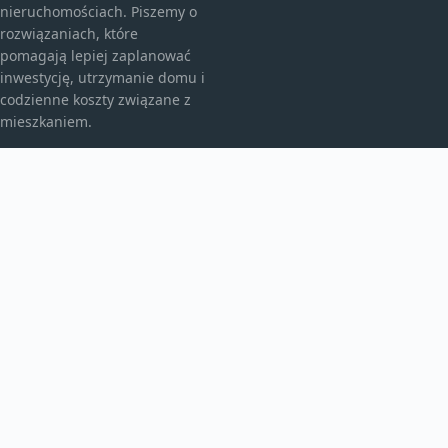
nieruchomościach. Piszemy o
rozwiązaniach, które
pomagają lepiej zaplanować
inwestycję, utrzymanie domu i
codzienne koszty związane z
mieszkaniem.
KATEGORIE
Bez kategorii
budownictwo
Inne
TEMATY
Instalacje
Najem
Ogrzewanie