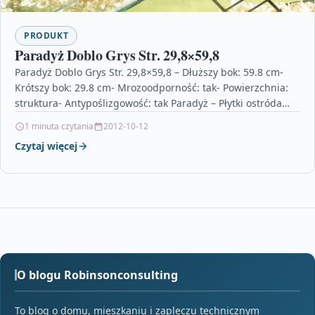
PRODUKT
Paradyż Doblo Grys Str. 29,8×59,8
Paradyż Doblo Grys Str. 29,8×59,8 – Dłuższy bok: 59.8 cm-
Krótszy bok: 29.8 cm- Mrozoodporność: tak- Powierzchnia:
struktura- Antypoślizgowość: tak Paradyż – Płytki ostróda…
1 minuta czytania
2012-10-12
Czytaj więcej
O blogu Robinsonconsulting
To blog o domu, mieszkaniu i zapleczu technicznym