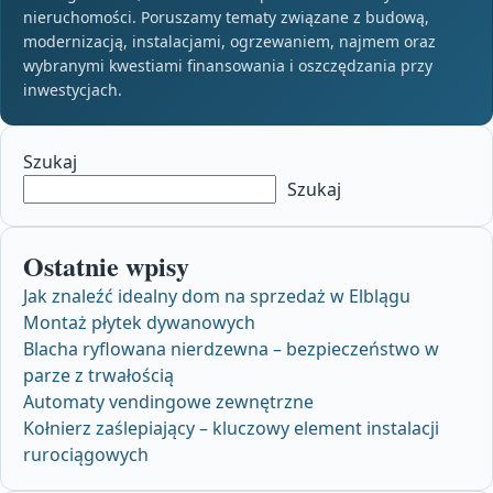
nieruchomości. Poruszamy tematy związane z budową,
modernizacją, instalacjami, ogrzewaniem, najmem oraz
wybranymi kwestiami finansowania i oszczędzania przy
inwestycjach.
Szukaj
Szukaj
Ostatnie wpisy
Jak znaleźć idealny dom na sprzedaż w Elblągu
Montaż płytek dywanowych
Blacha ryflowana nierdzewna – bezpieczeństwo w
parze z trwałością
Automaty vendingowe zewnętrzne
Kołnierz zaślepiający – kluczowy element instalacji
rurociągowych