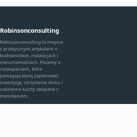
Robinsonconsulting
Robinsonconsulting to miejsce
z praktycznymi artykułami o
budownictwie, instalacjach i
nieruchomościach. Piszemy o
rozwiązaniach, które
pomagają lepiej zaplanować
inwestycję, utrzymanie domu i
codzienne koszty związane z
mieszkaniem.
KATEGORIE
Bez kategorii
budownictwo