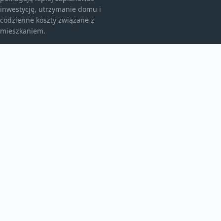
inwestycję, utrzymanie domu i
codzienne koszty związane z
mieszkaniem.
KATEGORIE
Bez kategorii
budownictwo
Inne
TEMATY
Instalacje
Najem
Ogrzewanie
WIĘCEJ