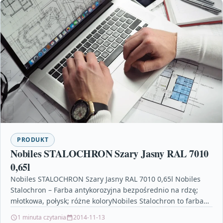
PRODUKT
Nobiles STALOCHRON Szary Jasny RAL 7010
0,65l
Nobiles STALOCHRON Szary Jasny RAL 7010 0,65l Nobiles
Stalochron – Farba antykorozyjna bezpośrednio na rdzę;
młotkowa, połysk; różne koloryNobiles Stalochron to farba
antykorozyjna, przeznaczona…
1 minuta czytania
2014-11-13