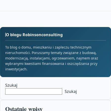
O blogu Robinsonconsulting
To blog o domu, mieszkaniu i zapleczu technicznym
nieruchomości. Poruszamy tematy związane z budową,
modernizacją, instalacjami, ogrzewaniem, najmem oraz
wybranymi kwestiami finansowania i oszczędzania przy
inwestycjach.
Szukaj
Szukaj
Ostatnie wpisy