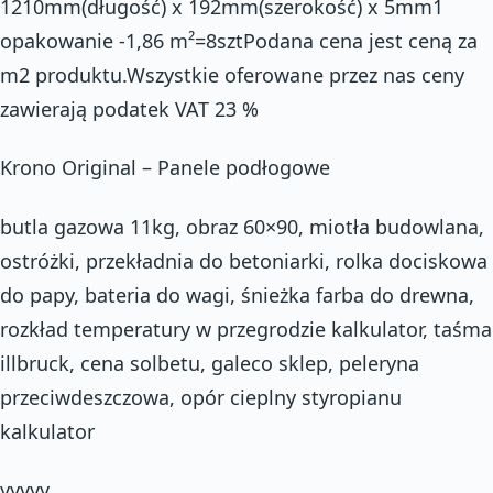
1210mm(długość) x 192mm(szerokość) x 5mm1
opakowanie -1,86 m²=8sztPodana cena jest ceną za
m2 produktu.Wszystkie oferowane przez nas ceny
zawierają podatek VAT 23 %
Krono Original – Panele podłogowe
butla gazowa 11kg, obraz 60×90, miotła budowlana,
ostróżki, przekładnia do betoniarki, rolka dociskowa
do papy, bateria do wagi, śnieżka farba do drewna,
rozkład temperatury w przegrodzie kalkulator, taśma
illbruck, cena solbetu, galeco sklep, peleryna
przeciwdeszczowa, opór cieplny styropianu
kalkulator
yyyyy