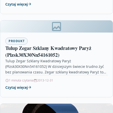
Czytaj więcej
PRODUKT
Tulup Zegar Szklany Kwadratowy Paryż
(Plzsk30X30Nn54161052)
Tulup Zegar Szklany Kwadratowy Paryż
(Plzsk30X30Nn54161052) W dzisiejszym świecie trudno żyć
bez planowania czasu. Zegar szklany kwadratowy Paryż to
produkt, który nie tylko pomaga…
1 minuta czytania
2013-12-31
Czytaj więcej