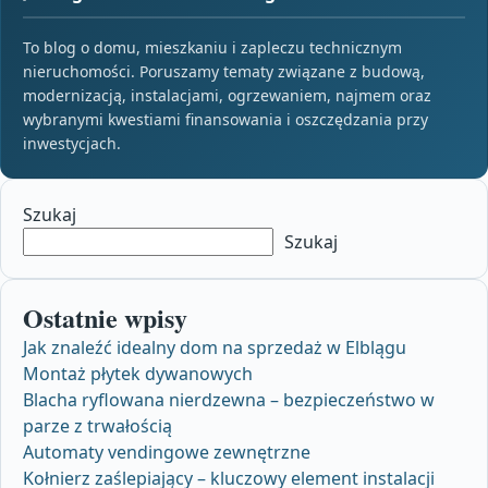
To blog o domu, mieszkaniu i zapleczu technicznym
nieruchomości. Poruszamy tematy związane z budową,
modernizacją, instalacjami, ogrzewaniem, najmem oraz
wybranymi kwestiami finansowania i oszczędzania przy
inwestycjach.
Szukaj
Szukaj
Ostatnie wpisy
Jak znaleźć idealny dom na sprzedaż w Elblągu
Montaż płytek dywanowych
Blacha ryflowana nierdzewna – bezpieczeństwo w
parze z trwałością
Automaty vendingowe zewnętrzne
Kołnierz zaślepiający – kluczowy element instalacji