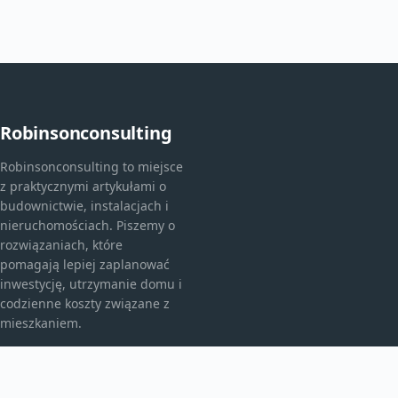
Robinsonconsulting
Robinsonconsulting to miejsce
z praktycznymi artykułami o
budownictwie, instalacjach i
nieruchomościach. Piszemy o
rozwiązaniach, które
pomagają lepiej zaplanować
inwestycję, utrzymanie domu i
codzienne koszty związane z
mieszkaniem.
KATEGORIE