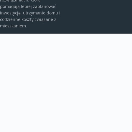
pomagają lepiej zaplanować
inwestycję, utrzymanie domu i
codzienne koszty związane z
mieszkaniem.
KATEGORIE
Bez kategorii
budownictwo
Inne
TEMATY
Instalacje
Najem
Ogrzewanie