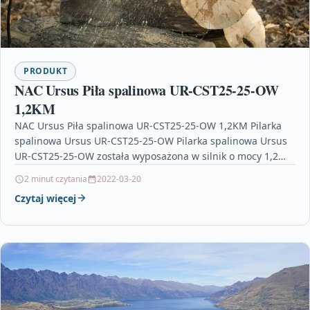
PRODUKT
NAC Ursus Piła spalinowa UR-CST25-25-OW
1,2KM
NAC Ursus Piła spalinowa UR-CST25-25-OW 1,2KM Pilarka
spalinowa Ursus UR-CST25-25-OW Pilarka spalinowa Ursus
UR-CST25-25-OW została wyposażona w silnik o mocy 1,2
KM z gaźnikiem WALBRO oraz…
2 minut czytania
2022-03-20
Czytaj więcej