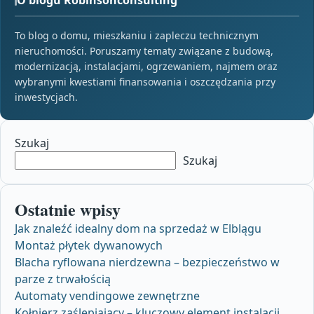
To blog o domu, mieszkaniu i zapleczu technicznym
nieruchomości. Poruszamy tematy związane z budową,
modernizacją, instalacjami, ogrzewaniem, najmem oraz
wybranymi kwestiami finansowania i oszczędzania przy
inwestycjach.
Szukaj
Szukaj
Ostatnie wpisy
Jak znaleźć idealny dom na sprzedaż w Elblągu
Montaż płytek dywanowych
Blacha ryflowana nierdzewna – bezpieczeństwo w
parze z trwałością
Automaty vendingowe zewnętrzne
Kołnierz zaślepiający – kluczowy element instalacji