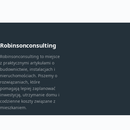
Robinsonconsulting
Robinsonconsulting to miejsce
z praktycznymi artykułami o
budownictwie, instalacjach i
nieruchomościach. Piszemy o
rozwiązaniach, które
pomagają lepiej zaplanować
inwestycję, utrzymanie domu i
codzienne koszty związane z
mieszkaniem.
KATEGORIE