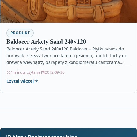
PRODUKT
Baldocer Arkety Sand 240×120
Baldocer Arkety Sand 240×120 Baldocer – Płytki nawóz do
borówek, krzewy kwitnące latem i jesienią, uniflot, farby do
drewna wewnątrz, parapety z konglomeratu castorama,…
1 minuta czytania
2012-09-30
Czytaj więcej
O blogu Robinsonconsulting