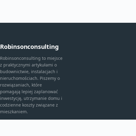
Robinsonconsulting
Robinsonconsulting to miejsce
z praktycznymi artykułami o
budownictwie, instalacjach i
nieruchomościach. Piszemy o
rozwiązaniach, które
pomagają lepiej zaplanować
inwestycję, utrzymanie domu i
codzienne koszty związane z
mieszkaniem.
KATEGORIE