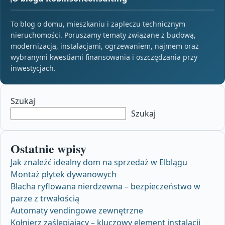
To blog o domu, mieszkaniu i zapleczu technicznym
nieruchomości. Poruszamy tematy związane z budową,
modernizacją, instalacjami, ogrzewaniem, najmem oraz
wybranymi kwestiami finansowania i oszczędzania przy
inwestycjach.
Szukaj
Szukaj
Ostatnie wpisy
Jak znaleźć idealny dom na sprzedaż w Elblągu
Montaż płytek dywanowych
Blacha ryflowana nierdzewna – bezpieczeństwo w
parze z trwałością
Automaty vendingowe zewnętrzne
Kołnierz zaślepiający – kluczowy element instalacji