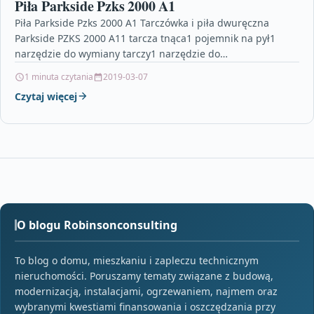
Piła Parkside Pzks 2000 A1
Piła Parkside Pzks 2000 A1 Tarczówka i piła dwuręczna
Parkside PZKS 2000 A11 tarcza tnąca1 pojemnik na pył1
narzędzie do wymiany tarczy1 narzędzie do…
1 minuta czytania
2019-03-07
Czytaj więcej
O blogu Robinsonconsulting
To blog o domu, mieszkaniu i zapleczu technicznym
nieruchomości. Poruszamy tematy związane z budową,
modernizacją, instalacjami, ogrzewaniem, najmem oraz
wybranymi kwestiami finansowania i oszczędzania przy