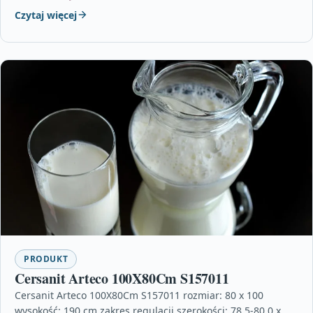
Czytaj więcej
PRODUKT
Cersanit Arteco 100X80Cm S157011
Cersanit Arteco 100X80Cm S157011 rozmiar: 80 x 100
wysokość: 190 cm zakres regulacji szerokości: 78,5-80,0 x