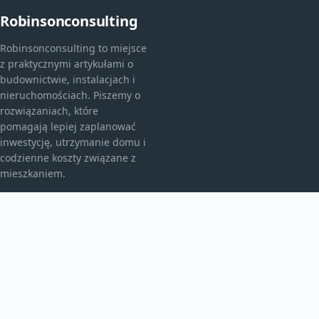
Robinsonconsulting
Robinsonconsulting to miejsce
z praktycznymi artykułami o
budownictwie, instalacjach i
nieruchomościach. Piszemy o
rozwiązaniach, które
pomagają lepiej zaplanować
inwestycję, utrzymanie domu i
codzienne koszty związane z
mieszkaniem.
KATEGORIE
Bez kategorii
budownictwo
Inne