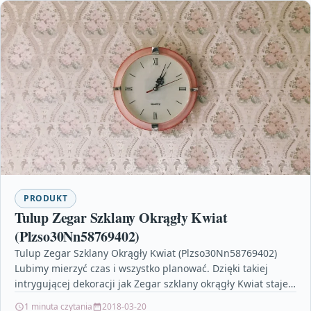
PRODUKT
Tulup Zegar Szklany Okrągły Kwiat
(Plzso30Nn58769402)
Tulup Zegar Szklany Okrągły Kwiat (Plzso30Nn58769402)
Lubimy mierzyć czas i wszystko planować. Dzięki takiej
intrygującej dekoracji jak Zegar szklany okrągły Kwiat staje
się to…
1 minuta czytania
2018-03-20