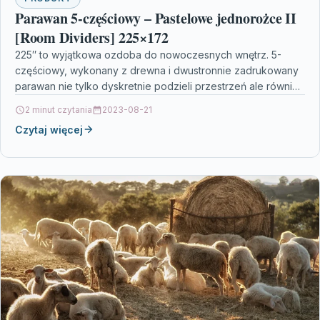
Parawan 5-częściowy – Pastelowe jednorożce II
[Room Dividers] 225×172
225″ to wyjątkowa ozdoba do nowoczesnych wnętrz. 5-
częściowy, wykonany z drewna i dwustronnie zadrukowany
parawan nie tylko dyskretnie podzieli przestrzeń ale również
stworzy we…
2 minut czytania
2023-08-21
Czytaj więcej