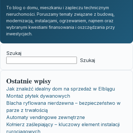
To blog o domu, mieszkaniu i zapleczu technicznym
nieruchomości. Poruszamy tematy związane z budową,
modernizacją, instalacjami, ogrzewaniem, najmem oraz
wybranymi kwestiami finansowania i oszczędzania przy
inwestycjach.
Szukaj
Szukaj
Ostatnie wpisy
Jak znaleźć idealny dom na sprzedaż w Elblągu
Montaż płytek dywanowych
Blacha ryflowana nierdzewna – bezpieczeństwo w
parze z trwałością
Automaty vendingowe zewnętrzne
Kołnierz zaślepiający – kluczowy element instalacji
rurociągowych