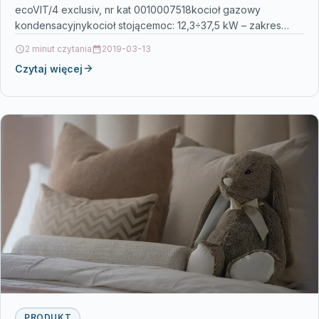
ecoVIT/4 exclusiv, nr kat 0010007518kocioł gazowy
kondensacyjnykocioł stojącemoc: 12,3÷37,5 kW – zakres
nominalnej mocy cieplnej…
2 minut czytania
2019-03-13
Czytaj więcej
PRODUKT