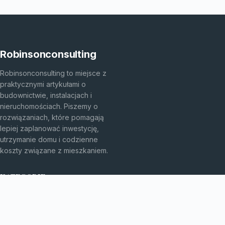
Robinsonconsulting
Robinsonconsulting to miejsce z
praktycznymi artykułami o
budownictwie, instalacjach i
nieruchomościach. Piszemy o
rozwiązaniach, które pomagają
lepiej zaplanować inwestycję,
utrzymanie domu i codzienne
koszty związane z mieszkaniem.
KATEGORIE
Bez kategorii
budownictwo