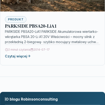
PRODUKT
PARKSIDE PBSA20-LiA1
PARKSIDE PBSA20-LiA1 PARKSIDE Akumulatorowa wiertarko-
wkrętarka PBSA 20-Li A1 20V Właściwości – mocny silnik z
przekładnią 2-biegową- szybko mocujący mwtalowy uchwyt
wiertarski z blokadą- bezstopniowe sterowanie…
2 minut czytania
2014-07-17
Czytaj więcej
O blogu Robinsonconsulting