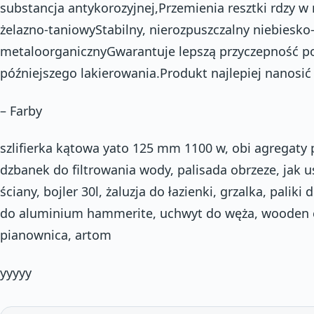
substancja antykorozyjnej,Przemienia resztki rdzy w
żelazno-taniowyStabilny, nierozpuszczalny niebiesko
metaloorganicznyGwarantuje lepszą przyczepność 
późniejszego lakierowania.Produkt najlepiej nanosić
– Farby
szlifierka kątowa yato 125 mm 1100 w, obi agregaty 
dzbanek do filtrowania wody, palisada obrzeze, jak
ściany, bojler 30l, żaluzja do łazienki, grzalka, paliki
do aluminium hammerite, uchwyt do węża, wooden ce
pianownica, artom
yyyyy