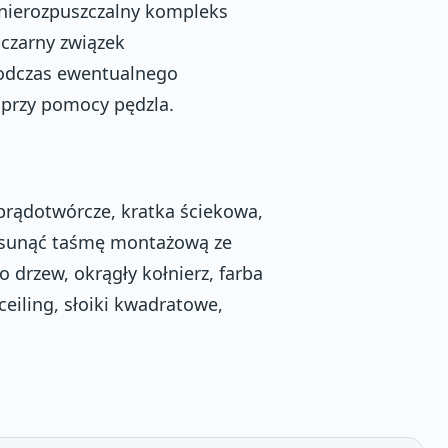
 nierozpuszczalny kompleks
-czarny związek
podczas ewentualnego
 przy pomocy pędzla.
prądotwórcze, kratka ściekowa,
 usunąć taśmę montażową ze
 do drzew, okrągły kołnierz, farba
iling, słoiki kwadratowe,