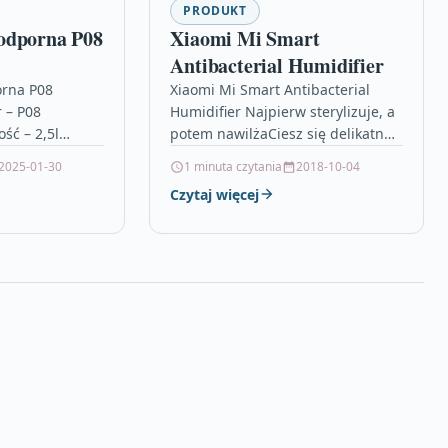
PRODUKT
odporna P08
Xiaomi Mi Smart
Antibacterial Humidifier
rna P08
Xiaomi Mi Smart Antibacterial
r – P08
Humidifier Najpierw sterylizuje, a
ść – 2,5l
potem nawilżaCiesz się delikatną
5m²/l
mgiełką sterylizowaną w UV
2025-01-30
1 minuta czytania
2018-10-04
ój nastolatka
Wygodne napełnianie
Czytaj więcej
it OPIS
wodąNawilżacz posiada zbiornik
4.5L Opatentowany elektryczny…
ERYSTYKA
…