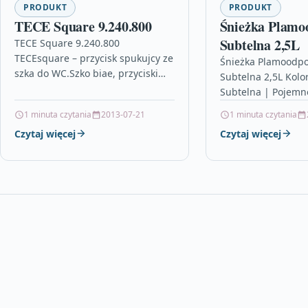
PRODUKT
PRODUKT
TECE Square 9.240.800
Śnieżka Plamo
Subtelna 2,5L
TECE Square 9.240.800
TECEsquare – przycisk spukujcy ze
Śnieżka Plamoodpo
szka do WC.Szko biae, przyciski
Subtelna 2,5L Kolo
biae.TECEsquare jest te dostpny z
Subtelna | Pojemno
obudow szklan. Tak jak w serii…
| Wydajność – do 1
1 minuta czytania
2013-07-21
1 minuta czytania
ZASTOSOWANIE Pok
Czytaj więcej
Czytaj więcej
Korytarz Ściana Suf
KOLORU P08
SubtelnaCHARAKT
OGÓLNA:Delikatny