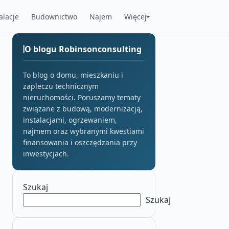
alacje
Budownictwo
Najem
Więcej
O blogu Robinsonconsulting
To blog o domu, mieszkaniu i
zapleczu technicznym
nieruchomości. Poruszamy tematy
związane z budową, modernizacją,
instalacjami, ogrzewaniem,
najmem oraz wybranymi kwestiami
finansowania i oszczędzania przy
inwestycjach.
Szukaj
Szukaj