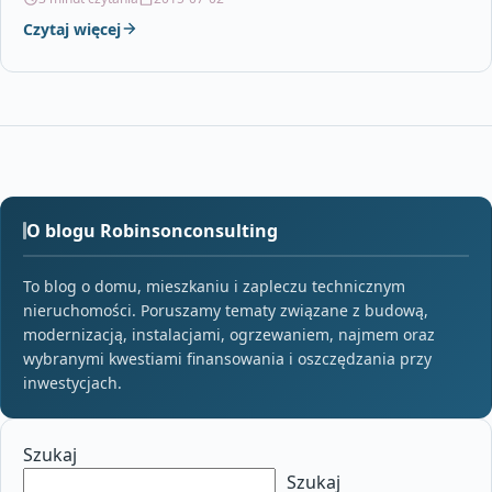
Czytaj więcej
O blogu Robinsonconsulting
To blog o domu, mieszkaniu i zapleczu technicznym
nieruchomości. Poruszamy tematy związane z budową,
modernizacją, instalacjami, ogrzewaniem, najmem oraz
wybranymi kwestiami finansowania i oszczędzania przy
inwestycjach.
Szukaj
Szukaj