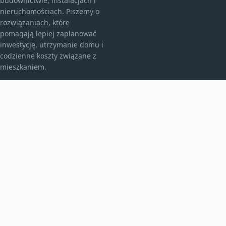
budownictwie, instalacjach i
nieruchomościach. Piszemy o
rozwiązaniach, które
pomagają lepiej zaplanować
inwestycję, utrzymanie domu i
codzienne koszty związane z
mieszkaniem.
KATEGORIE
Bez kategorii
budownictwo
Inne
TEMATY
Instalacje
Najem