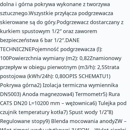
dolna i górna pokrywa wykonane z tworzywa
sztucznego.Wszystkie przyłącza podgrzewacza
skierowane są do góry.Podgrzewacz dostarczany z
kurkiem spustowym 1/2″ oraz zaworem
bezpieczeństwa 6 bar 1/2″.DANE
TECHNICZNEPojemność podgrzewacza (l):
100Powierzchnia wymiany (m2): 0,82Znamionowy
przepływ w obiegu pierwotnym (m3/h): 2,5Strata
postojowa (kWh/24h): 0,80OPIS SCHEMATU1)
Pokrywa górna2) Izolacja termiczna wymiennika
DN5003) Anoda magnezowa4) Termometr5) Rura
CATS DN20 L=10200 mm – wężownica6) Tulejka pod
czujnik temperatury kotła7) Spust wody 1/2”8)
Regulowane stopy9) Blenda mocowania anodyZW –
Wlot zimnej wody użytkowej 3/4”CW – Wylot ciepłej