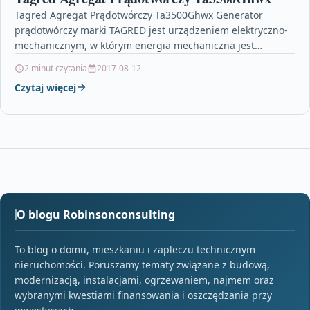
Tagred Agregat Prądotwórczy Ta3500Ghwx Generator
prądotwórczy marki TAGRED jest urządzeniem elektryczno-
mechanicznym, w którym energia mechaniczna jest
zamieniania w energię elektryczną. Generator prądotwórczy
2 minut czytania
2017-08-12
składa się…
Czytaj więcej
O blogu Robinsonconsulting
To blog o domu, mieszkaniu i zapleczu technicznym
nieruchomości. Poruszamy tematy związane z budową,
modernizacją, instalacjami, ogrzewaniem, najmem oraz
wybranymi kwestiami finansowania i oszczędzania przy