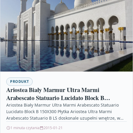
PRODUKT
Ariostea Biały Marmur Ultra Marmi
Arabescato Statuario Lucidato Block B
150X300
Ariostea Biały Marmur Ultra Marmi Arabescato Statuario
Lucidato Block B 150X300 Płytka Ariostea Ultra Marmi
Arabescato Statuario B LS doskonale uzupełni wnętrze, w
którym…
1 minuta czytania
2015-01-21