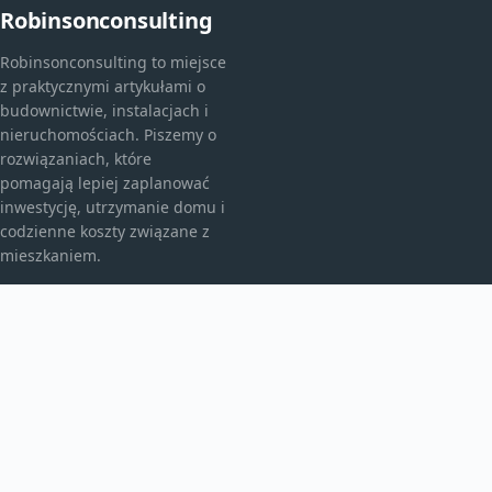
Robinsonconsulting
Robinsonconsulting to miejsce
z praktycznymi artykułami o
budownictwie, instalacjach i
nieruchomościach. Piszemy o
rozwiązaniach, które
pomagają lepiej zaplanować
inwestycję, utrzymanie domu i
codzienne koszty związane z
mieszkaniem.
KATEGORIE
Bez kategorii
budownictwo
Inne
TEMATY