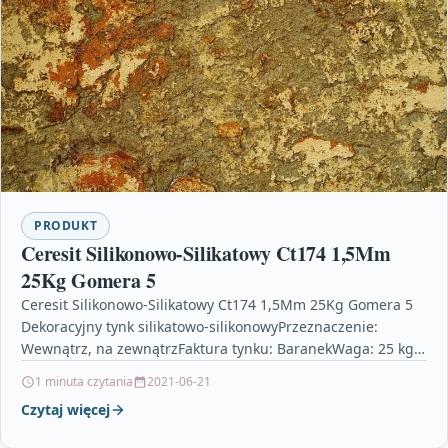
PRODUKT
Ceresit Silikonowo-Silikatowy Ct174 1,5Mm
25Kg Gomera 5
Ceresit Silikonowo-Silikatowy Ct174 1,5Mm 25Kg Gomera 5
Dekoracyjny tynk silikatowo-silikonowyPrzeznaczenie:
Wewnątrz, na zewnątrzFaktura tynku: BaranekWaga: 25 kg
Ceresit – Tynki mrówki, miotelka do kurzu,…
1 minuta czytania
2021-06-21
Czytaj więcej