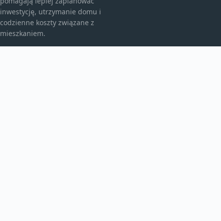
pomagają lepiej zaplanować
inwestycję, utrzymanie domu i
codzienne koszty związane z
mieszkaniem.
KATEGORIE
Bez kategorii
budownictwo
Inne
TEMATY
Instalacje
Najem
Ogrzewanie
WIĘCEJ