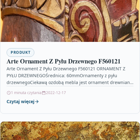
PRODUKT
Arte Ornament Z Pyłu Drzewnego F560121
Arte Ornament Z Pyłu Drzewnego F560121 ORNAMENT Z
PYŁU DRZEWNEGOŚrednica: 60mmOrnamenty z pyłu
drzewnegoCiekawą ozdobą mebla jest ornament drewniany
lub z pyłu drzewnego. Stylizowane…
1 minuta czytania
2022-12-17
Czytaj więcej