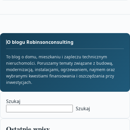
O blogu Robinsonconsulting
To blog o domu, mieszkaniu i zapleczu technicznym
nieruchomości. Poruszamy tematy związane z budową,
modernizacją, instalacjami, ogrzewaniem, najmem oraz
wybranymi kwestiami finansowania i oszczędzania przy
inwestycjach.
Szukaj
Szukaj
Ostatnie wpisy