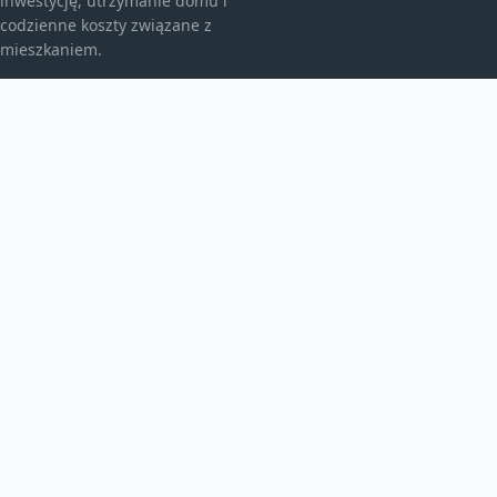
inwestycję, utrzymanie domu i
codzienne koszty związane z
mieszkaniem.
KATEGORIE
Bez kategorii
budownictwo
Inne
TEMATY
Instalacje
Najem
Ogrzewanie
WIĘCEJ