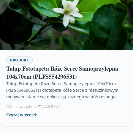
PRODUKT
Tulup Fototapeta Róże Serce Samoprzylepna
104x70cm (PLFS554296531)
Tulup Fototapeta Róże Serce Samoprzylepna 104x70cm
(PLFS554296531) Fototapeta Róże Serce z nietuzinkowym
motywem stanie się dekoracją każdego współczesnego
wnętrza. To znakomita propozycja dla osób,…
2 minut czytania
2023-07-24
Czytaj więcej