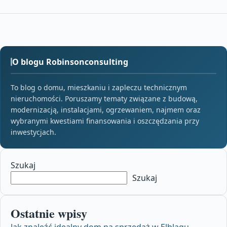
O blogu Robinsonconsulting
To blog o domu, mieszkaniu i zapleczu technicznym
nieruchomości. Poruszamy tematy związane z budową,
modernizacją, instalacjami, ogrzewaniem, najmem oraz
wybranymi kwestiami finansowania i oszczędzania przy
inwestycjach.
Szukaj
Szukaj
Ostatnie wpisy
Jak znaleźć idealny dom na sprzedaż w Elblągu