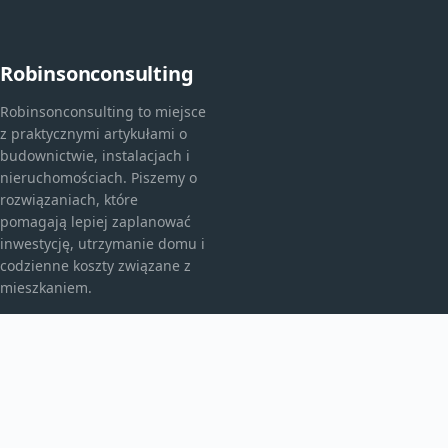
Robinsonconsulting
Robinsonconsulting to miejsce
z praktycznymi artykułami o
budownictwie, instalacjach i
nieruchomościach. Piszemy o
rozwiązaniach, które
pomagają lepiej zaplanować
inwestycję, utrzymanie domu i
codzienne koszty związane z
mieszkaniem.
KATEGORIE
Bez kategorii
budownictwo