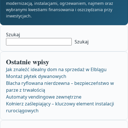
modernizacją, instalacjami, ogrzewaniem, najmem oraz
wybranymi kwestiami finansowania i oszczędzania przy
inwestycjach.
Szukaj
Szukaj
Ostatnie wpisy
Jak znaleźć idealny dom na sprzedaż w Elblągu
Montaż płytek dywanowych
Blacha ryflowana nierdzewna – bezpieczeństwo w
parze z trwałością
Automaty vendingowe zewnętrzne
Kołnierz zaślepiający – kluczowy element instalacji
rurociągowych