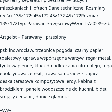
dyskretny separator przestrzeniW dużych
mieszkaniach i loftach Dane techniczne: Rozmiary
części:135×172: 45×172 45×172 45x172Rozmiar:
135x172Typ: Parawan 3-częściowyWzór: f-A-0289-z-b
Artgeist – Parawany i przesłony
psb inowrocław, trzebnica pogoda, czarny papier
toaletowy, uprawa współrzędna warzyw, regał metal,
tynki wapienne, klucz do odkręcania filtra oleju, fuga
epoksydowa ceresit, trawa samozageszczajaca,
deska tarasowa kompozytowa leroy, kabina z
brodzikiem, panele wodoszczelne do kuchni, bidet
stojący cersanit, donice glamour
yyyyy