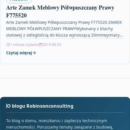
Arte Zamek Meblowy Półwpuszczany Prawy
F775520
Arte Zamek Meblowy Półwpuszczany Prawy F775520 ZAMEK
MEBLOWY PÓŁWPUSZCZANY PRAWYWykonany z blachy
stalowej z odległością do klucza wynoszącą 20mmwymiary
70x38x16odległość do klucza20 mmmateriałblacha stalow…
1 minuta czytania
2015-08-03
Czytaj więcej
O blogu Robinsonconsulting
To blog o domu, mieszkaniu i zapleczu technicznym
nieruchomości. Poruszamy tematy związane z budową,