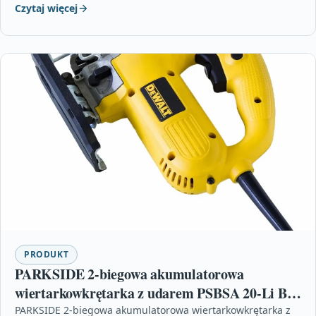
Czytaj więcej
PRODUKT
PARKSIDE 2-biegowa akumulatorowa
wiertarkowkrętarka z udarem PSBSA 20-Li B2
20 V (bez akumulatora i ładowarki)
PARKSIDE 2-biegowa akumulatorowa wiertarkowkrętarka z