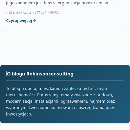
Jego zadaniem jest lepsza organizacja przestrzeni w
pomieszczeniu, ale…
2 minut czytania
2014-06-05
Czytaj więcej
O blogu Robinsonconsulting
To blog o domu, mieszkaniu i zapleczu technicznym
nieruchomości. Poruszamy tematy związane z budową,
modernizacją, instalacjami, ogrzewaniem, najmem oraz
wybranymi kwestiami finansowania i oszczędzania przy
inwestycjach.