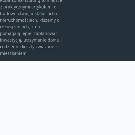
Robinsonconsulting to miejsce
z praktycznymi artykułami o
budownictwie, instalacjach i
nieruchomościach. Piszemy o
rozwiązaniach, które
pomagają lepiej zaplanować
inwestycję, utrzymanie domu i
codzienne koszty związane z
mieszkaniem.
KATEGORIE
Bez kategorii
budownictwo
Inne
TEMATY
Instalacje