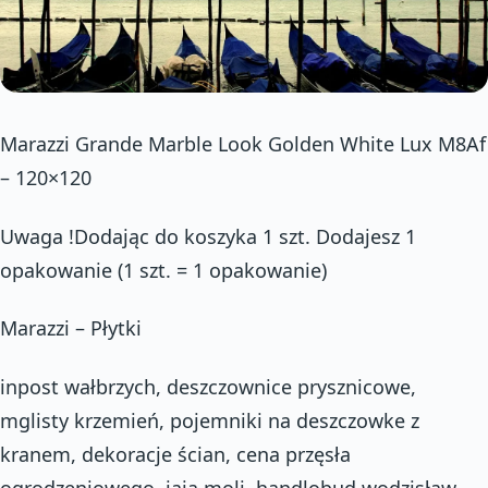
Marazzi Grande Marble Look Golden White Lux M8Af
– 120×120
Uwaga !Dodając do koszyka 1 szt. Dodajesz 1
opakowanie (1 szt. = 1 opakowanie)
Marazzi – Płytki
inpost wałbrzych, deszczownice prysznicowe,
mglisty krzemień, pojemniki na deszczowke z
kranem, dekoracje ścian, cena przęsła
ogrodzeniowego, jaja moli, handlobud wodzisław,