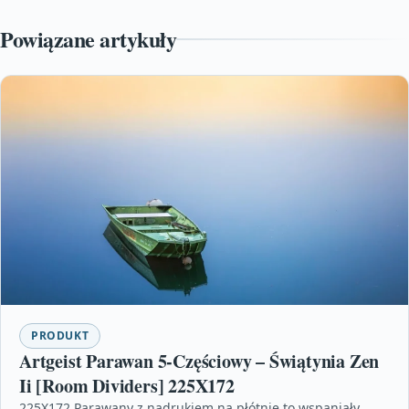
Powiązane artykuły
PRODUKT
Artgeist Parawan 5-Częściowy – Świątynia Zen
Ii [Room Dividers] 225X172
225X172 Parawany z nadrukiem na płótnie to wspaniały