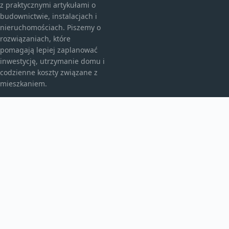
z praktycznymi artykułami o
budownictwie, instalacjach i
nieruchomościach. Piszemy o
rozwiązaniach, które
pomagają lepiej zaplanować
inwestycję, utrzymanie domu i
codzienne koszty związane z
mieszkaniem.
KATEGORIE
Bez kategorii
budownictwo
Inne
TEMATY
Instalacje