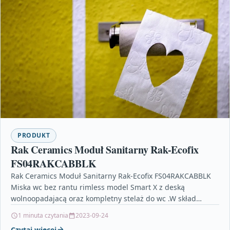
PRODUKT
Rak Ceramics Moduł Sanitarny Rak-Ecofix
FS04RAKCABBLK
Rak Ceramics Moduł Sanitarny Rak-Ecofix FS04RAKCABBLK
Miska wc bez rantu rimless model Smart X z deską
wolnoopadajacą oraz kompletny stelaż do wc .W skład…
1 minuta czytania
2023-09-24
Czytaj więcej