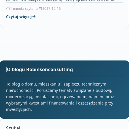
pamiętaj…
1 minuta czytania
2017-12-16
Czytaj więcej
O blogu Robinsonconsulting
To blog o domu, mieszkaniu i zapleczu technicznym
nieruchomości. Poruszamy tematy związane z budową,
modernizacją, instalacjami, ogrzewaniem, najmem oraz
wybranymi kwestiami finansowania i oszczędzania przy
inwestycjach.
Szukaj