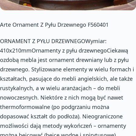
Arte Ornament Z Pyłu Drzewnego F560401
ORNAMENT Z PYŁU DRZEWNEGOWymiar:
410x210mmOrnamenty z pyłu drzewnegoCiekawą
ozdobą mebla jest ornament drewniany lub z pyłu
drzewnego. Stylizowane elementy w wielu formach i
kształtach, pasujące do mebli angielskich, ale także
rustykalnych, a w wielu aranżacjach – do mebli
nowoczesnych. Niektóre z nich mogą być nawet
thermoformowalne (po podgrzaniu można
dopasować kształt do podłoża). Nieograniczone
możliwości dają metody wykończeń – ornamenty
można bejcować (bejce wodne i spirytusowe),