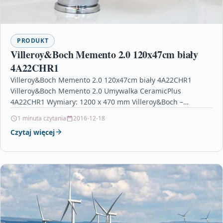
PRODUKT
Villeroy&Boch Memento 2.0 120x47cm biały
4A22CHR1
Villeroy&Boch Memento 2.0 120x47cm biały 4A22CHR1
Villeroy&Boch Memento 2.0 Umywalka CeramicPlus
4A22CHR1 Wymiary: 1200 x 470 mm Villeroy&Boch –
Umywalki styropianowe ozdoby, zamek do…
1 minuta czytania
2016-12-18
Czytaj więcej