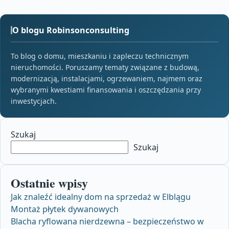
O blogu Robinsonconsulting
To blog o domu, mieszkaniu i zapleczu technicznym
nieruchomości. Poruszamy tematy związane z budową,
modernizacją, instalacjami, ogrzewaniem, najmem oraz
wybranymi kwestiami finansowania i oszczędzania przy
inwestycjach.
Szukaj
Szukaj
Ostatnie wpisy
Jak znaleźć idealny dom na sprzedaż w Elblągu
Montaż płytek dywanowych
Blacha ryflowana nierdzewna – bezpieczeństwo w