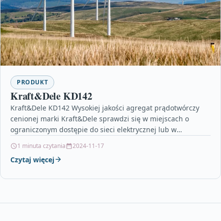
PRODUKT
Kraft&Dele KD142
Kraft&Dele KD142 Wysokiej jakości agregat prądotwórczy
cenionej marki Kraft&Dele sprawdzi się w miejscach o
ograniczonym dostępie do sieci elektrycznej lub w
przypadkach jej awarii.W…
1 minuta czytania
2024-11-17
Czytaj więcej