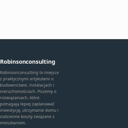
Robinsonconsulting
Robinsonconsulting to miejsce
z praktycznymi artykułami o
budownictwie, instalacjach i
nieruchomościach. Piszemy o
rozwiązaniach, które
pomagają lepiej zaplanować
inwestycję, utrzymanie domu i
codzienne koszty związane z
mieszkaniem.