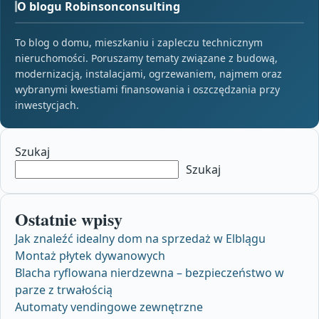
O blogu Robinsonconsulting
To blog o domu, mieszkaniu i zapleczu technicznym
nieruchomości. Poruszamy tematy związane z budową,
modernizacją, instalacjami, ogrzewaniem, najmem oraz
wybranymi kwestiami finansowania i oszczędzania przy
inwestycjach.
Szukaj
Szukaj
Ostatnie wpisy
Jak znaleźć idealny dom na sprzedaż w Elblągu
Montaż płytek dywanowych
Blacha ryflowana nierdzewna – bezpieczeństwo w
parze z trwałością
Automaty vendingowe zewnętrzne