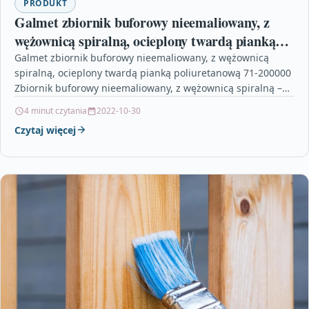
PRODUKT
Galmet zbiornik buforowy nieemaliowany, z
wężownicą spiralną, ocieplony twardą pianką
poliuretanową 71-200000
Galmet zbiornik buforowy nieemaliowany, z wężownicą
spiralną, ocieplony twardą pianką poliuretanową 71-200000
Zbiornik buforowy nieemaliowany, z wężownicą spiralną –
SG(B) Cechy szczególne Zwiększa wydajność…
4 minut czytania
2022-10-30
Czytaj więcej