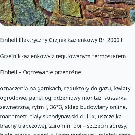
Einhell Elektryczny Grzjnik Łazienkowy Bh 2000 H
Grzejnik łazienkowy z regulowanym termostatem.
Einhell – Ogrzewanie przenośne
oznaczenia na garnkach, reduktory do gazu, kwiaty
ogrodowe, panel ogrodzeniowy montaż, suszarka
zewnętrzna, rytm l, 36*3, sklep budowlany online,
manometr, biały skandynawski dulux, uszczelka
blachy trapezowej, żuromin, obi – szczecin adresy,
bialo czarna lazienka, krem iniekcyjny, młotek cena,