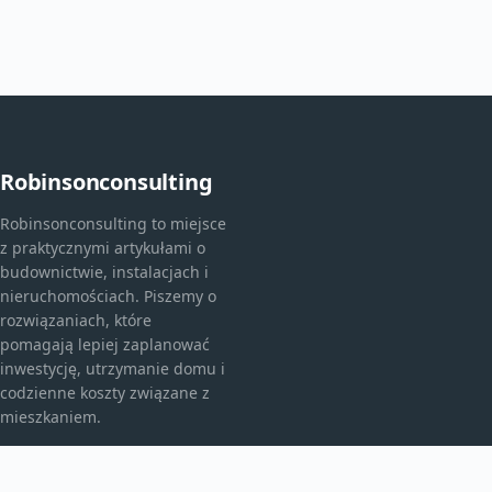
Robinsonconsulting
Robinsonconsulting to miejsce
z praktycznymi artykułami o
budownictwie, instalacjach i
nieruchomościach. Piszemy o
rozwiązaniach, które
pomagają lepiej zaplanować
inwestycję, utrzymanie domu i
codzienne koszty związane z
mieszkaniem.
KATEGORIE