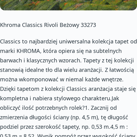
Khroma Classics Rivoli Beżowy 33273
Classics to najbardziej uniwersalna kolekcja tapet od
marki KHROMA, która opiera się na subtelnych
barwach i klasycznych wzorach. Tapety z tej kolekcji
stanowią idealne tło dla wielu aranżacji. Z łatwością
można wkomponować w niemal każde wnętrze.
Dzięki tapetom z kolekcji Classics aranżacja staje się
kompletna i nabiera stylowego charakteru.Jak
obliczyć ilość potrzebnych rolek?1. Zacznij od
zmierzenia długości ściany (np. 4,5 m), tę długość
podziel przez szerokość tapety, np. 0,53 m.4,5 m :
0,53 m = 8,52. Wynik pomnóż przez wysokość ściany