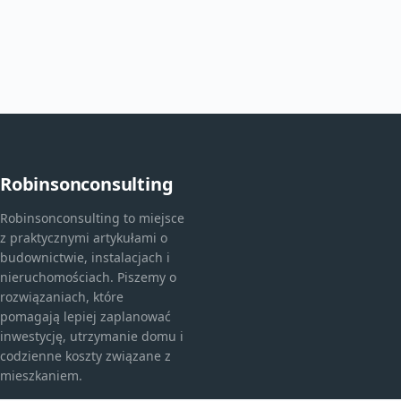
Robinsonconsulting
Robinsonconsulting to miejsce
z praktycznymi artykułami o
budownictwie, instalacjach i
nieruchomościach. Piszemy o
rozwiązaniach, które
pomagają lepiej zaplanować
inwestycję, utrzymanie domu i
codzienne koszty związane z
mieszkaniem.