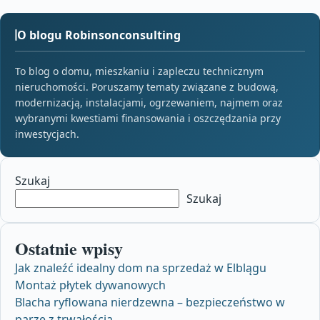
O blogu Robinsonconsulting
To blog o domu, mieszkaniu i zapleczu technicznym
nieruchomości. Poruszamy tematy związane z budową,
modernizacją, instalacjami, ogrzewaniem, najmem oraz
wybranymi kwestiami finansowania i oszczędzania przy
inwestycjach.
Szukaj
Szukaj
Ostatnie wpisy
Jak znaleźć idealny dom na sprzedaż w Elblągu
Montaż płytek dywanowych
Blacha ryflowana nierdzewna – bezpieczeństwo w
parze z trwałością