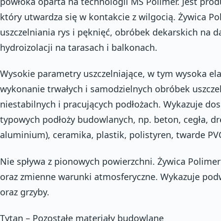
powłoka oparta na technologii MS Polimer. Jest pr
który utwardza się w kontakcie z wilgocią. Żywica P
uszczelniania rys i pęknięć, obróbek dekarskich na
hydroizolacji na tarasach i balkonach.
Wysokie parametry uszczelniające, w tym wysoka ela
wykonanie trwałych i samodzielnych obróbek uszczel
niestabilnych i pracujących podłożach. Wykazuje do
typowych podłoży budowlanych, np. beton, cegła, dr
aluminium), ceramika, plastik, polistyren, twarde PV
Nie spływa z pionowych powierzchni. Żywica Polime
oraz zmienne warunki atmosferyczne. Wykazuje po
oraz grzyby.
Tytan – Pozostałe materiały budowlane