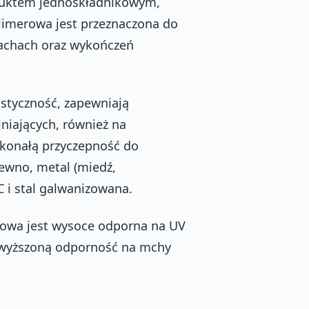
oduktem jednoskładnikowym,
olimerowa jest przeznaczona do
 dachach oraz wykończeń
styczność, zapewniają
niających, również na
skonałą przyczepność do
ewno, metal (miedź,
C i stal galwanizowana.
rowa jest wysoce odporna na UV
dwyższoną odporność na mchy