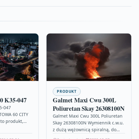
PRODUKT
60 K35-047
Galmet Maxi Cwu 300L
Poliuretan Skay 26308100N
35-047
OWA 60 CITY
Galmet Maxi Cwu 300L Poliuretan
to produkt,
Skay 26308100N Wymiennik c.w.u.
 ułatwi Ci
z dużą wężownicą spiralną, do
i w łazience.
pomp ciepła Maxi (26-308100N) o