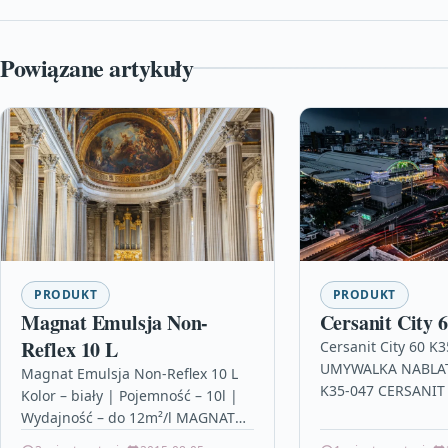
Powiązane artykuły
PRODUKT
PRODUKT
Magnat Emulsja Non-
Cersanit City 
Reflex 10 L
Cersanit City 60 K
UMYWALKA NABLAT
Magnat Emulsja Non-Reflex 10 L
K35-047 CERSANIT 
Kolor – biały | Pojemność – 10l |
który zdecydowanie
Wydajność – do 12m²/l MAGNAT
codzienne czynnośc
Non-Reflex to biała, głęboko