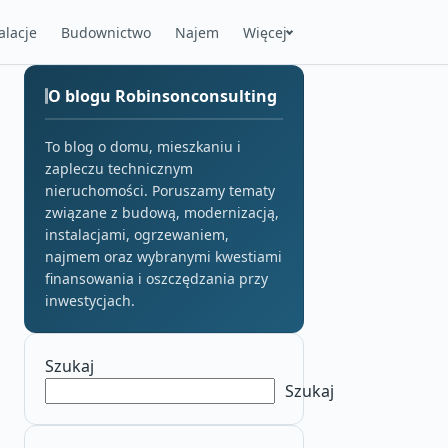
alacje
Budownictwo
Najem
Więcej
O blogu Robinsonconsulting
To blog o domu, mieszkaniu i
zapleczu technicznym
nieruchomości. Poruszamy tematy
związane z budową, modernizacją,
instalacjami, ogrzewaniem,
najmem oraz wybranymi kwestiami
finansowania i oszczędzania przy
inwestycjach.
Szukaj
Szukaj