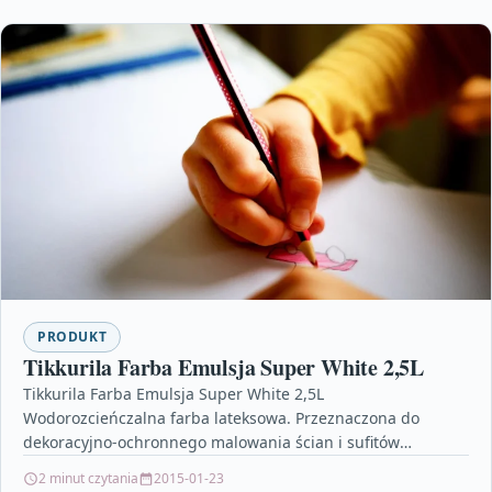
PRODUKT
Tikkurila Farba Emulsja Super White 2,5L
Tikkurila Farba Emulsja Super White 2,5L
Wodorozcieńczalna farba lateksowa. Przeznaczona do
dekoracyjno-ochronnego malowania ścian i sufitów
wewnątrz pomieszczeń mieszkalnych, biurowych,
2 minut czytania
2015-01-23
użyteczności publicznej i służby…