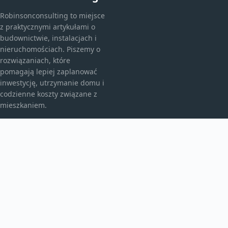
Robinsonconsulting to miejsce
z praktycznymi artykułami o
budownictwie, instalacjach i
nieruchomościach. Piszemy o
rozwiązaniach, które
pomagają lepiej zaplanować
inwestycję, utrzymanie domu i
codzienne koszty związane z
mieszkaniem.
KATEGORIE
Bez kategorii
budownictwo
Inne
TEMATY