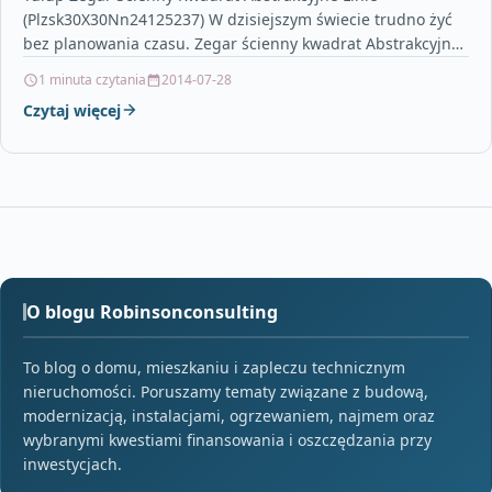
(Plzsk30X30Nn24125237) W dzisiejszym świecie trudno żyć
bez planowania czasu. Zegar ścienny kwadrat Abstrakcyjne
linie to produkt, który nie…
1 minuta czytania
2014-07-28
Czytaj więcej
O blogu Robinsonconsulting
To blog o domu, mieszkaniu i zapleczu technicznym
nieruchomości. Poruszamy tematy związane z budową,
modernizacją, instalacjami, ogrzewaniem, najmem oraz
wybranymi kwestiami finansowania i oszczędzania przy
inwestycjach.