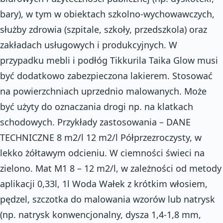
bary), w tym w obiektach szkolno-wychowawczych,
służby zdrowia (szpitale, szkoły, przedszkola) oraz
zakładach usługowych i produkcyjnych. W
przypadku mebli i podłóg Tikkurila Taika Glow musi
być dodatkowo zabezpieczona lakierem. Stosować
na powierzchniach uprzednio malowanych. Może
być użyty do oznaczania drogi np. na klatkach
schodowych. Przykłady zastosowania – DANE
TECHNICZNE 8 m2/l 12 m2/l Półprzezroczysty, w
lekko żółtawym odcieniu. W ciemności świeci na
zielono. Mat M1 8 – 12 m2/l, w zależności od metody
aplikacji 0,33l, 1l Woda Wałek z krótkim włosiem,
pędzel, szczotka do malowania wzorów lub natrysk
(np. natrysk konwencjonalny, dysza 1,4-1,8 mm,