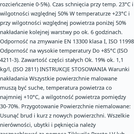
rozcieńczenie 0-5%). Czas schnięcia przy temp. 23°C i
wilgotności względnej 50% W temperaturze +23°C i
przy wilgotności względnej powietrza poniżej 50%
nakładanie kolejnej warstwy po ok. 6 godzinach.
Odporność na zmywanie EN 13300 klasa I, ISO 11998
Odporność na wysokie temperatury Do +85°C (ISO
4211-3). Zawartość części stałych Ok. 19% ok. 1,1
kg/l, (ISO 2811) INSTRUKCJE STOSOWANIA Warunki
nakładania Wszystkie powierzchnie malowane
muszą być suche, temperatura powietrza co
najmniej +10°C, a wilgotność powietrza pomiędzy
30-70%. Przygotowanie Powierzchnie niemalowane:
Usunąć brud i kurz z nowych powierzchni. Wszelkie
nierówności, ubytki i pęknięcia należy
zaszpachlować za pomocą Tikkurila Presto LV lub