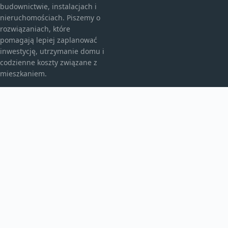
budownictwie, instalacjach i
nieruchomościach. Piszemy o
rozwiązaniach, które
pomagają lepiej zaplanować
inwestycję, utrzymanie domu i
codzienne koszty związane z
mieszkaniem.
KATEGORIE
Bez kategorii
budownictwo
Inne
TEMATY
Instalacje
Najem