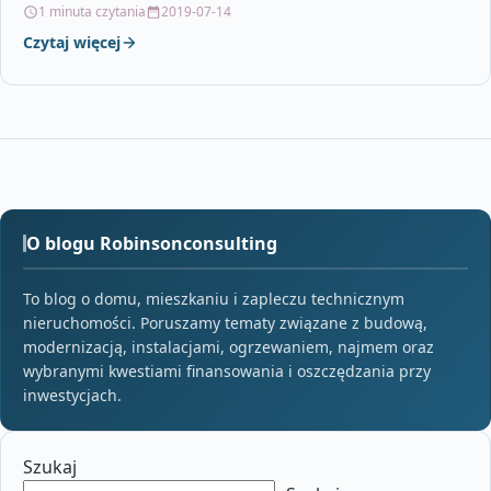
1 minuta czytania
2019-07-14
Czytaj więcej
O blogu Robinsonconsulting
To blog o domu, mieszkaniu i zapleczu technicznym
nieruchomości. Poruszamy tematy związane z budową,
modernizacją, instalacjami, ogrzewaniem, najmem oraz
wybranymi kwestiami finansowania i oszczędzania przy
inwestycjach.
Szukaj