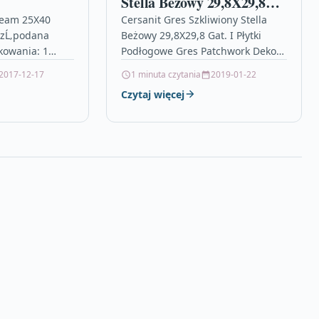
Stella Beżowy 29,8X29,8
Gat. I
ream 25X40
Cersanit Gres Szkliwiony Stella
 zĹ‚podana
Beżowy 29,8X29,8 Gat. I Płytki
kowania: 1
Podłogowe Gres Patchwork Dekor
anit – Płytki
beż 30×30 Cersanit – Płytki płyty
2017-12-17
1 minuta czytania
2019-01-22
toaletowy,…
ażurowe castorama, igła do piłki,…
Czytaj więcej