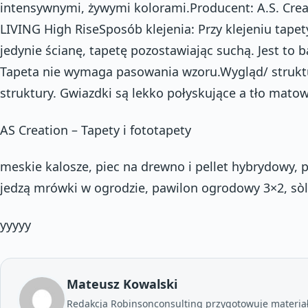
intensywnymi, żywymi kolorami.Producent: A.S. Cre
LIVING High RiseSposób klejenia: Przy klejeniu tap
jedynie ścianę, tapetę pozostawiając suchą. Jest to 
Tapeta nie wymaga pasowania wzoru.Wygląd/ struktu
struktury. Gwiazdki są lekko połyskujące a tło matow
AS Creation – Tapety i fototapety
meskie kalosze, piec na drewno i pellet hybrydowy, 
jedzą mrówki w ogrodzie, pawilon ogrodowy 3×2, sòl,
yyyyy
Mateusz Kowalski
Redakcja Robinsonconsulting przygotowuje materia