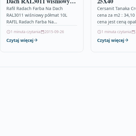
Dach RAL3011 wiśniowy
25X40
półmat 10L
Rafil Radach Farba Na Dach
Cersanit Tanaka C
RAL3011 wiśniowy półmat 10L
cena za m2 : 34,10
RAFIL Radach Farba Na
cena jest ceną opa
DachPojemność: 10L | Kolor:
karton=1,20 m2 Cers
1 minuta czytania
2015-09-26
1 minuta czytania
RAL3011 | Efekt
uchwyty na papier 
Czytaj więcej
Czytaj więcej
wykończenia: półmat Rafil – Farby
meble…