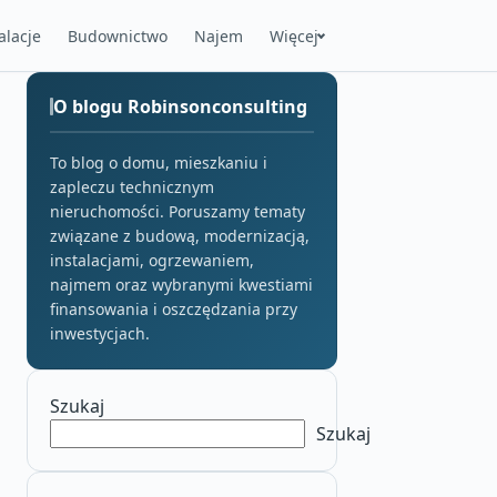
alacje
Budownictwo
Najem
Więcej
O blogu Robinsonconsulting
To blog o domu, mieszkaniu i
zapleczu technicznym
nieruchomości. Poruszamy tematy
związane z budową, modernizacją,
instalacjami, ogrzewaniem,
najmem oraz wybranymi kwestiami
finansowania i oszczędzania przy
inwestycjach.
Szukaj
Szukaj