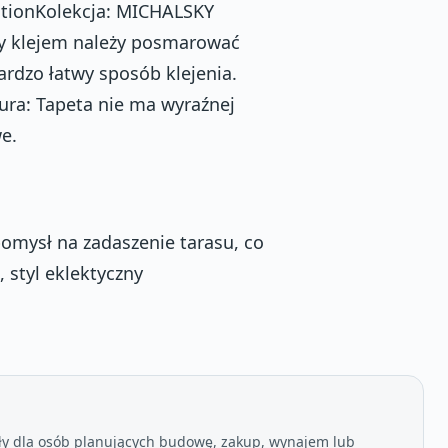
ationKolekcja: MICHALSKY
ety klejem należy posmarować
bardzo łatwy sposób klejenia.
ra: Tapeta nie ma wyraźnej
e.
pomysł na zadaszenie tarasu, co
 styl eklektyczny
ły dla osób planujących budowę, zakup, wynajem lub