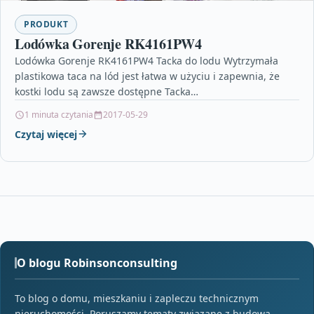
PRODUKT
Lodówka Gorenje RK4161PW4
Lodówka Gorenje RK4161PW4 Tacka do lodu Wytrzymała
plastikowa taca na lód jest łatwa w użyciu i zapewnia, że
kostki lodu są zawsze dostępne Tacka…
1 minuta czytania
2017-05-29
Czytaj więcej
O blogu Robinsonconsulting
To blog o domu, mieszkaniu i zapleczu technicznym
nieruchomości. Poruszamy tematy związane z budową,