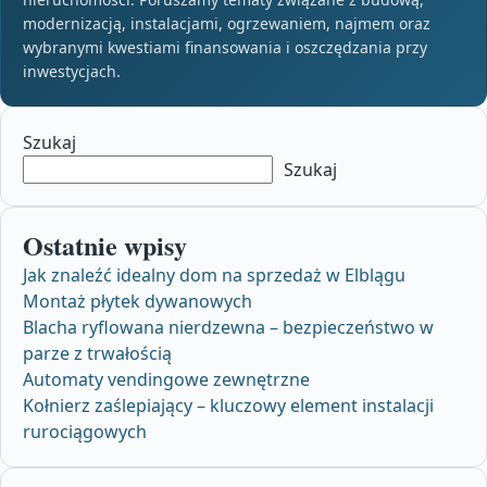
modernizacją, instalacjami, ogrzewaniem, najmem oraz
wybranymi kwestiami finansowania i oszczędzania przy
inwestycjach.
Szukaj
Szukaj
Ostatnie wpisy
Jak znaleźć idealny dom na sprzedaż w Elblągu
Montaż płytek dywanowych
Blacha ryflowana nierdzewna – bezpieczeństwo w
parze z trwałością
Automaty vendingowe zewnętrzne
Kołnierz zaślepiający – kluczowy element instalacji
rurociągowych