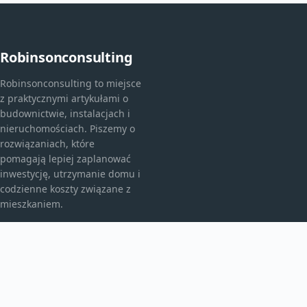
Robinsonconsulting
Robinsonconsulting to miejsce
z praktycznymi artykułami o
budownictwie, instalacjach i
nieruchomościach. Piszemy o
rozwiązaniach, które
pomagają lepiej zaplanować
inwestycję, utrzymanie domu i
codzienne koszty związane z
mieszkaniem.
KATEGORIE
Bez kategorii
budownictwo