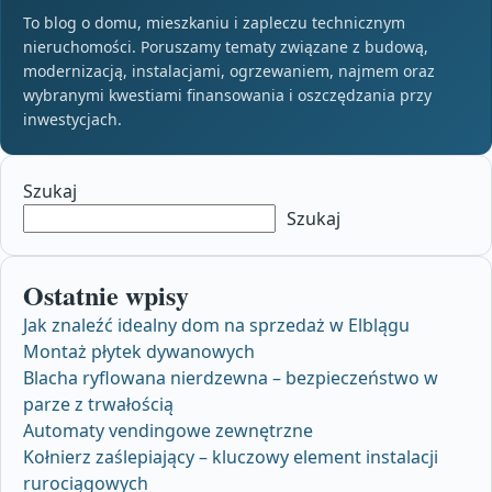
To blog o domu, mieszkaniu i zapleczu technicznym
nieruchomości. Poruszamy tematy związane z budową,
modernizacją, instalacjami, ogrzewaniem, najmem oraz
wybranymi kwestiami finansowania i oszczędzania przy
inwestycjach.
Szukaj
Szukaj
Ostatnie wpisy
Jak znaleźć idealny dom na sprzedaż w Elblągu
Montaż płytek dywanowych
Blacha ryflowana nierdzewna – bezpieczeństwo w
parze z trwałością
Automaty vendingowe zewnętrzne
Kołnierz zaślepiający – kluczowy element instalacji
rurociągowych