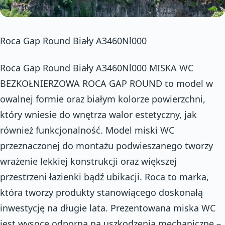
Roca Gap Round Biały A3460Nl000
Roca Gap Round Biały A3460Nl000 MISKA WC
BEZKOŁNIERZOWA ROCA GAP ROUND to model w
owalnej formie oraz białym kolorze powierzchni,
który wniesie do wnętrza walor estetyczny, jak
również funkcjonalność. Model miski WC
przeznaczonej do montażu podwieszanego tworzy
wrażenie lekkiej konstrukcji oraz większej
przestrzeni łazienki bądź ubikacji. Roca to marka,
która tworzy produkty stanowiącego doskonałą
inwestycję na długie lata. Prezentowana miska WC
jest wysoce odporna na uszkodzenia mechaniczne –