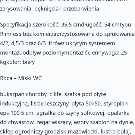
zarysowania, pęknięcia i przebarwienia.
Specyfikacja:szerokość: 35,5 cmdługość: 54 cmtypu
Riimless bez kołnierzaprzystosowana do spłukiwania
4/2, 4,5/3 oraz 6/3 litrówz ukrytym systemem
montażuodpływ poziomymontaż ściennywaga: 25
kgkolor: biały
Roca – Miski WC
bukszpan choroby, c life, szafka pod płytę
indukcyjną, liscie leszczyny, plyta 50×50, styropian
eps 100 5 cm, agrafka do szyny sufitowej, opalarka
do chwastów, zegar wiszący, wzory szablon na dynie,
sklep ogrodniczy grodzisk mazowiecki, lustro bulaj,