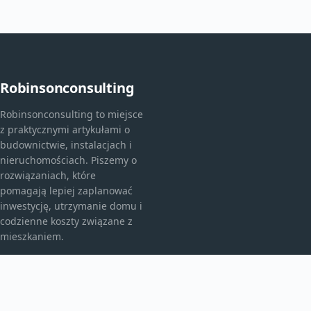
Robinsonconsulting
Robinsonconsulting to miejsce
z praktycznymi artykułami o
budownictwie, instalacjach i
nieruchomościach. Piszemy o
rozwiązaniach, które
pomagają lepiej zaplanować
inwestycję, utrzymanie domu i
codzienne koszty związane z
mieszkaniem.
KATEGORIE
Bez kategorii